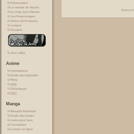
Présentation
Le monde de Naruto
Retour à l
Le ninja dans Naruto
Les Personnages
Jutsus (techniques)
Lexique
Dossiers
Jeux vidéo
Anime
Informations
Guide des épisodes
Films
OAV
Génériques
OST
Manga
Masashi Kishimoto
Guide des tomes
Livres pour fans
Conception
Lecture en ligne