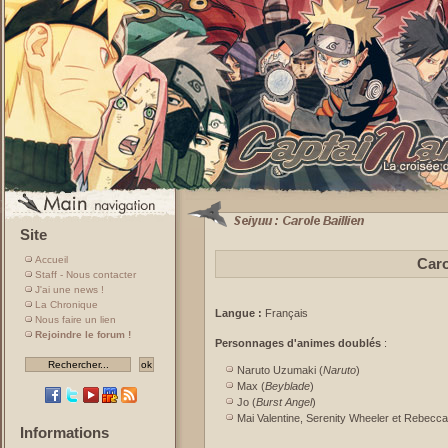
Site
Accueil
Caro
Staff - Nous contacter
J'ai une news !
La Chronique
Langue :
Français
Nous faire un lien
Rejoindre le forum !
Personnages d'animes doublés
:
Naruto Uzumaki (
Naruto
)
Max (
Beyblade
)
Jo (
Burst Angel
)
Mai Valentine, Serenity Wheeler et Rebecca
Informations