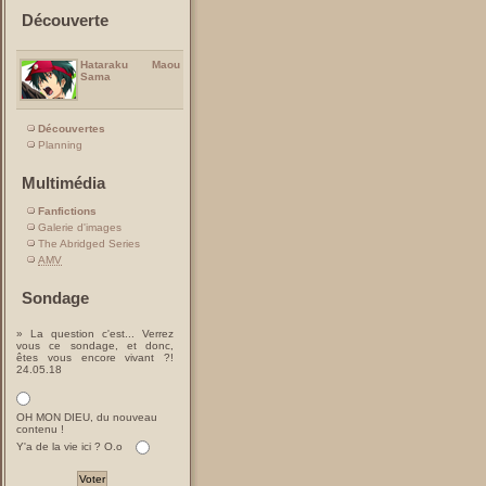
Découverte
Hataraku Maou
Sama
Découvertes
Planning
Multimédia
Fanfictions
Galerie d'images
The Abridged Series
AMV
Sondage
» La question c'est... Verrez
vous ce sondage, et donc,
êtes vous encore vivant ?!
24.05.18
OH MON DIEU, du nouveau
contenu !
Y'a de la vie ici ? O.o