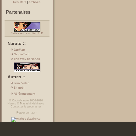
Résultats
|
Archives
Partenaires
Faites nous un lien ! :D
Naruto ::
JapFlap
NarutoTrad
The Way of Naruto
Autres ::
Jeux Vidéo
Shinobi
Référencement
©
CaptaiNaruto
2004-2026
Naruto
©
Masashi Kishimoto
Contacter le webmaster
-
Retour en haut
-