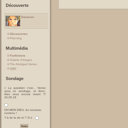
Découverte
Gamaran
Découvertes
Planning
Multimédia
Fanfictions
Galerie d'images
The Abridged Series
AMV
Sondage
» La question c'est... Verrez
vous ce sondage, et donc,
êtes vous encore vivant ?!
24.05.18
OH MON DIEU, du nouveau
contenu !
Y'a de la vie ici ? O.o