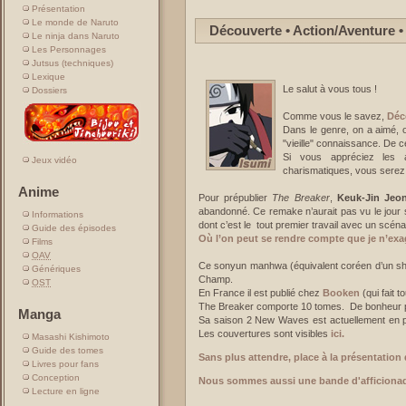
Présentation
Le monde de Naruto
Découverte • Action/Aventure •
Le ninja dans Naruto
Les Personnages
Jutsus (techniques)
Lexique
Le salut à vous tous !
Dossiers
Comme vous le savez,
Déc
Dans le genre, on a aimé, o
"vieille" connaissance. De ce
Si vous appréciez les a
Jeux vidéo
charismatiques, vous serez 
Anime
Pour prépublier
The Breaker
,
Keuk-Jin Jeo
abandonné. Ce remake n’aurait pas vu le jour 
Informations
dont c’est le tout premier travail avec un scéna
Guide des épisodes
Où l’on peut se rendre compte que je n’exag
Films
OAV
Ce sonyun manhwa (équivalent coréen d’un sh
Génériques
Champ.
OST
En France il est publié chez
Booken
(qui fait t
The Breaker comporte 10 tomes. De bonheur pu
Manga
Sa saison 2 New Waves est actuellement en pr
Les couvertures sont visibles
ici.
Masashi Kishimoto
Guide des tomes
Sans plus attendre, place à la présentation 
Livres pour fans
Conception
Nous sommes aussi une bande d'afficionado
Lecture en ligne