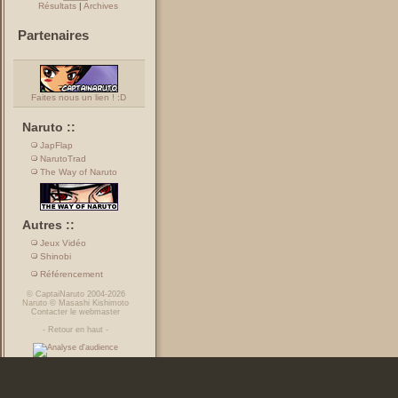
Résultats
|
Archives
Partenaires
Faites nous un lien ! :D
Naruto ::
JapFlap
NarutoTrad
The Way of Naruto
Autres ::
Jeux Vidéo
Shinobi
Référencement
©
CaptaiNaruto
2004-2026
Naruto
©
Masashi Kishimoto
Contacter le webmaster
-
Retour en haut
-