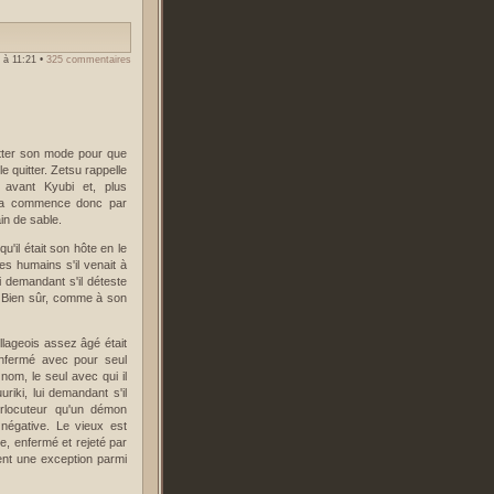
 à 11:21
•
325 commentaires
itter son mode pour que
le quitter. Zetsu rappelle
 avant Kyubi et, plus
dara commence donc par
in de sable.
u'il était son hôte en le
s humains s'il venait à
 demandant s'il déteste
ge. Bien sûr, comme à son
lageois assez âgé était
 enfermé avec pour seul
om, le seul avec qui il
uriki, lui demandant s'il
erlocuteur qu'un démon
négative. Le vieux est
e, enfermé et rejeté par
ment une exception parmi