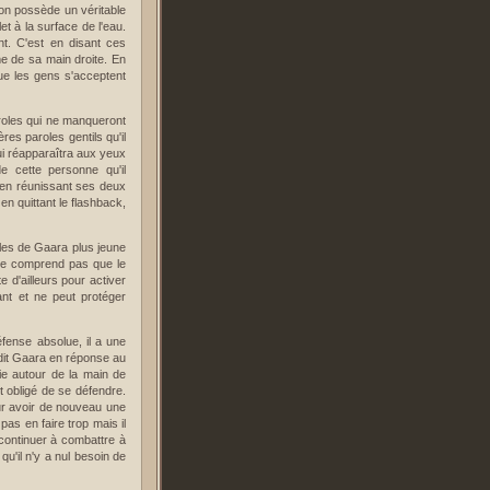
'on possède un véritable
et à la surface de l'eau.
t. C'est en disant ces
me de sa main droite. En
que les gens s'acceptent
paroles qui ne manqueront
es paroles gentils qu'il
ui réapparaîtra aux yeux
de cette personne qu'il
 en réunissant ses deux
en quittant le flashback,
les de Gaara plus jeune
u ne comprend pas que le
d'ailleurs pour activer
nt et ne peut protéger
fense absolue, il a une
 dit Gaara en réponse au
ie autour de la main de
t obligé de se défendre.
ur avoir de nouveau une
as en faire trop mais il
t continuer à combattre à
qu'il n'y a nul besoin de