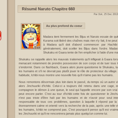
Résumé Naruto Chapitre 660
Par
Ssk
, 25 Dec 2013
Au plus profond du coeur
Madara tient fermement les Bijuu et Naruto essaie de qu
Kurama soit libéré des chaînes mais rien n'y fait, il ne peut 
à Madara qu'il doit d'abord commencer par Hachibi
généralement, doit sceller les Bijuu dans l'ordre. Ma
Shukaku et Gaara tente de l'en empêcher à l'aide d'une ma
Shukaku se rappelle alors les mauvais traitements qu'il infligeait à Gaara lorsq
menacant notamment de prendre possession de son corps et de tuer tous le
s'endormir. Dans ce flashback, Gaara alors jeune questionne le Shukaku, lui
les humains et s'il ne devrait pas plutôt jouer le rôle de protecteur du villa
habitude, Ichibi nous montre une nouvelle fois qu'il n'aime pas les humains.
Nous remontons désormais plus loin dans le passé, du temps où un autre vil
alors Jinchuuriki d'Ichibi. Celui-ci a toujours été retenu dans une cage,
compagnon le démon à une queue, le seul qui l'appelle encore par son vrai n
peut encore parler. C'est au tour d'Ichibi cette fois de questionner le Jinchu
n'est pas triste d'être haït par les humains et de n'avoir pour seul int
responsable de tous ces problèmes, question à laquelle il répond par la 
étonnamment calme et orienté vers la recherche de la paix, après une telle vi
les humains, Ichibi ne comprend pas. C'est pourquoi il pense qu'il est vrai
les Jinchuuriki et qu'il ne rencontrera jamais plus quelqu'un comme lui.