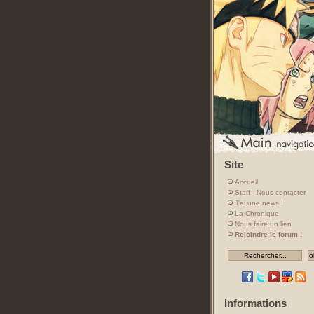
Site
Accueil
Staff - Nous contacter
J'ai une news !
La Chronique
Nous faire un lien
Rejoindre le forum !
Informations