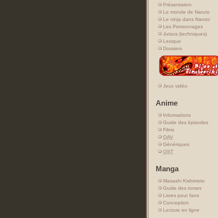
Présentation
Le monde de Naruto
Le ninja dans Naruto
Les Personnages
Jutsus (techniques)
Lexique
Dossiers
Jeux vidéo
Anime
Informations
Guide des épisodes
Films
OAV
Génériques
OST
Manga
Masashi Kishimoto
Guide des tomes
Livres pour fans
Conception
Lecture en ligne