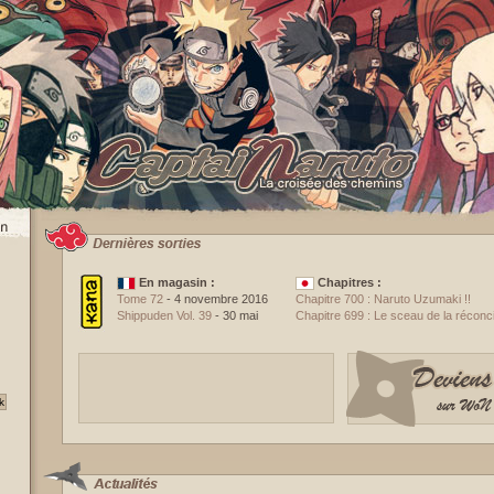
En magasin :
Chapitres :
Tome 72
- 4 novembre 2016
Chapitre 700 : Naruto Uzumaki !!
Shippuden Vol. 39
- 30 mai
Chapitre 699 : Le sceau de la réconcil