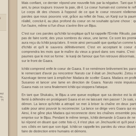
Mais confiant, ce dernier répond une nouvelle fois par la négative. Tant que l
ami, tu peux toujours trouver la paix, dit-il. Le coeur humain est comme le refl
Le corps dit des choses à l'opposé de ce que le coeur ressent réellemen
paroles que nous pouvons voir, grâce au reflet de l'eau, un Kanji sur la pau
i
réalité, conclut-il, au plus profond du coeur on ne souhaite qu'une chose : 
l'un l'autre, même si l'un d'eux s'avère être un Bijuu.
C'est sur ces paroles qu'Ichibi lui explique qu'il lui rappelle l'Ermite Rikudo, 
pas de faire sortir, des yeux sombres du vieux, une larme. Ce sont les premièr
aura reçu du Ichibi jusqu'alors. Il reste ainsi persuadé que quelqu'un comme l
d'Ichibi et qu'il le sauvera définitivement. C'est en acceptant le coeur 
comprendra les mots que le maître du vieux a gravé dans ses mains. C'est
paumes que le mot se forme : le kanji de l'amour que l'on retrouve désormais, 
sur le front de Gaara.
Ichibi comprend enfin le coeur de Gaara. Il se remémore brièvement les paro
le remerciant d'avoir pu rencontrer Naruto car il était un Jinchuuriki. Zets
Kazekage tienne tant à empêcher Madara de sceller Gaara. Madara en profite 
Susanoo et lancer une lame en direction de Gaara. Naruto reste impuissa
Gaara mais ce sera finalement Ichibi qui stoppera l'attaque.
rez
En tant que Shukaku, le Bijuu a une queue explique que sa devise est la dé
nc,
fierté à défendre en protégeant Gaara et en ne laissant rien passer ! Je sais,
 ?!
démon. La lance qu'Ichibi a attrapé se met à briser la chaîne en deux part
sable pour ainsi pouvoir la reconnecter. La lance se dirige vers Gaara qui es
Ainsi, il ne gêne plus Madara qui reconnecte donc les chaînes ensemble po
emprise sur le Bijuu. Pendant le même temps, Ichibi demande à Gaara de ne p
lui répond en disant que cette fois-ci, il n'est plus un Jinchuuriki et qu'il peu
ses côtés en tant que son égal. Ichibi se rappelle les paroles du vieux disant 
faire de distinction entre humains et démons.