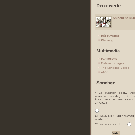
Découverte
Shinobi no Kun
Découvertes
Planning
Multimédia
Fanfictions
Galerie d'images
The Abridged Series
AMV
Sondage
» La question c'est... Ver
vous ce sondage, et do
êtes vous encore vivant
24.05.18
OH MON DIEU, du nouveau
contenu !
Y'a de la vie ici ? O.o