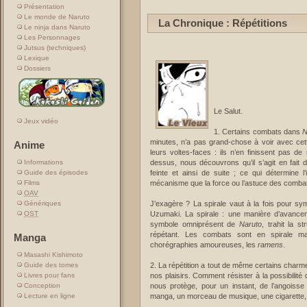
Présentation
Le monde de Naruto
La Chronique : Répétitions
Le ninja dans Naruto
Les Personnages
Jutsus (techniques)
Lexique
Le soleil qu
Dossiers
Surnaturell
Aussitôt r
Incande
Le Salut.
Jeux vidéo
1. Certains combats dans
N
minutes, n’a pas grand-chose à voir avec cett
Anime
leurs voltes-faces : ils n’en finissent pas 
dessus, nous découvrons qu’il s’agit en fait d
Informations
feinte et ainsi de suite ; ce qui détermine 
Guide des épisodes
mécanisme que la force ou l’astuce des combat
Films
OAV
J’exagère ? La spirale vaut à la fois pour 
Génériques
Uzumaki. La spirale : une manière d’avance
OST
symbole omniprésent de
Naruto
, trahit la 
répétant. Les combats sont en spirale ma
Manga
chorégraphies amoureuses, les
ramens
.
Masashi Kishimoto
2. La répétition a tout de même certains charm
Guide des tomes
nos plaisirs. Comment résister à la possibilité
Livres pour fans
nous protège, pour un instant, de l’angoiss
Conception
manga, un morceau de musique, une cigarette,
Lecture en ligne