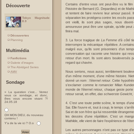
Certains d’entre vous ont peut-être vu le fil
Découverte
l’histoire de Bernard (G. Depardieu) et de Math
et tentent de faire revivre leur amour passé. I
séparation les protégera contre les excès passi
Tokyo Magnitude
8.0
ont vieilli, ils sont plus sages, nous disent
amoureuse peut être une spirale, qu’elle peut à
finira mal.
Découvertes
3. La force tragique de
La Femme d’à côté
ti
Planning
interrompre la mécanique répétitive. A certai
malgré eux, qu’ils sont prisonniers d’un tem
Multimédia
conversation qui raconte une histoire qui ress
retour d’un mort. Ils sont alors bouleversés pa
Fanfictions
regard qui chavire.
Galerie d'images
The Abridged Series
Nous serions, nous aussi, terriblement bouleve
AMV
d’un même moment, d’une même histoire. Niet
donné un nom : l’
éternel retour
. Cette hypothè
Sondage
s’exclamer comme le romancier Milan Kundera,
monde de l’éternel retour, chaque geste porte l
» La question c'est... Verrez
retour serait, en effet,
das schwerste Gewicht
,
vous ce sondage, et donc,
êtes vous encore vivant ?!
24.05.18
4. C’est une toute petite scène, le temps d’un
Sai. Elle l’ouvre et, tout à coup, le temps s’arrê
Sai et de son frère qui lui ressemble étrangeme
OH MON DIEU, du nouveau
les dessins d’une répétition. C’est un mang
contenu !
Mathilde, elle vient de faire l’expérience de l’éte
Y'a de la vie ici ? O.o
Les autres personnages n’ont pas ce type d’inqu