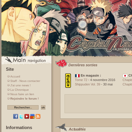
Site
En magasin :
Ch
Accueil
Tome 72
- 4 novembre 2016
Chapit
Staff - Nous contacter
Shippuden Vol. 39
- 30 mai
Chapit
J'ai une news !
La Chronique
Nous faire un lien
Rejoindre le forum !
Informations