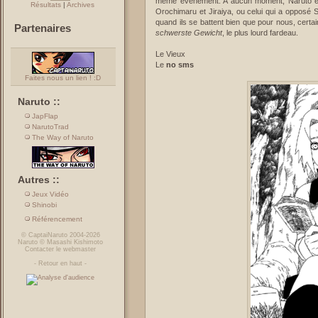
même événement. A aucun moment, Naruto et S
Résultats
|
Archives
Orochimaru et Jiraiya, ou celui qui a opposé 
quand ils se battent bien que pour nous, certa
Partenaires
schwerste Gewicht
, le plus lourd fardeau.
Le Vieux
Le
no sms
Faites nous un lien ! :D
Naruto ::
JapFlap
NarutoTrad
The Way of Naruto
Autres ::
Jeux Vidéo
Shinobi
Référencement
©
CaptaiNaruto
2004-2026
Naruto
©
Masashi Kishimoto
Contacter le webmaster
-
Retour en haut
-