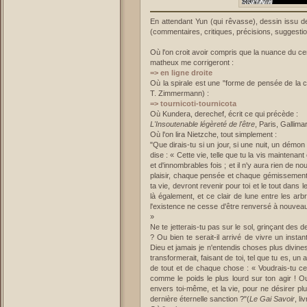
En attendant Yun (qui rêvasse), dessin issu d
(commentaires, critiques, précisions, suggestio
Où l'on croit avoir compris que la nuance du cerc
matheux me corrigeront :
=> en ligne droite
Où la spirale est une "forme de pensée de la cré
T. Zimmermann) :
=> tournicoti-tournicota
Où Kundera, derechef, écrit ce qui précède :
L'Insoutenable légèreté de l'être
, Paris, Gallima
Où l'on lira Nietzche, tout simplement :
"Que dirais-tu si un jour, si une nuit, un démon 
dise : « Cette vie, telle que tu la vis maintenan
et d'innombrables fois ; et il n'y aura rien de 
plaisir, chaque pensée et chaque gémissement, e
ta vie, devront revenir pour toi et le tout dan
là également, et ce clair de lune entre les arb
l'existence ne cesse d'être renversé à nouveau 
»
Ne te jetterais-tu pas sur le sol, grinçant des 
? Ou bien te serait-il arrivé de vivre un insta
Dieu et jamais je n'entendis choses plus divines
transformerait, faisant de toi, tel que tu es, un
de tout et de chaque chose : « Voudrais-tu cec
comme le poids le plus lourd sur ton agir ! Ou
envers toi-même, et la vie, pour ne désirer plu
dernière éternelle sanction ?"(
Le Gai Savoir
, li