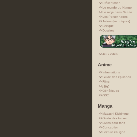
Présentation
Le monde de Naruto
Le ninja dans Naruto
Les Personnages
Jutsus (techniques)
Lexique
Dossiers
Jeux vidéo
Anime
Informations
Guide des épisodes
Films
OAV
Génériques
OST
Manga
Masashi Kishimoto
Guide des tomes
Livres pour fans
Conception
Lecture en ligne