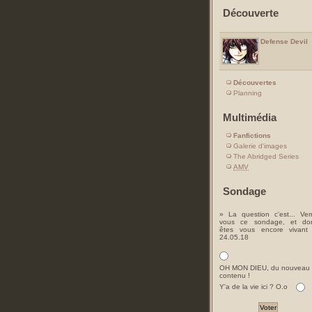
Découverte
Defense Devil
Découvertes
Planning
Multimédia
Fanfictions
Galerie d'images
The Abridged Series
AMV
Sondage
» La question c'est... Ver
vous ce sondage, et do
êtes vous encore vivant
24.05.18
OH MON DIEU, du nouveau
contenu !
Y'a de la vie ici ? O.o