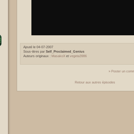
Ajouté le 04-07-2007
Sous-titres par
Self_Proclaimed_Genius
Auteurs originaux :
MasakoX
et
vegeta3986
» Poster un comm
Retour aux autres épisodes