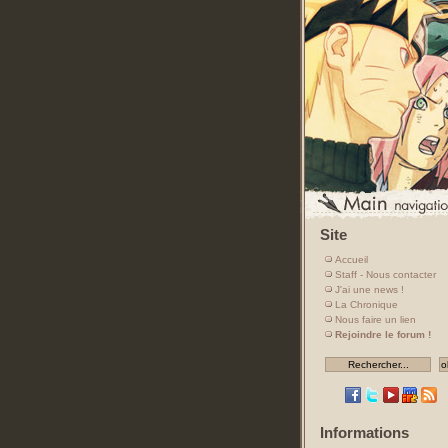
Site
Accueil
Staff - Nous contacter
J'ai une news !
La Chronique
Nous faire un lien
Rejoindre le forum !
Informations