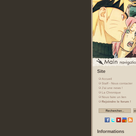
Site
Accueil
Staff - Nous contacter
J'ai une news !
La Chronique
Nous faire un lien
Rejoindre le forum !
Informations