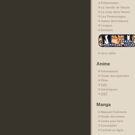
Présentation
Le monde de Naruto
Le ninja dans Naruto
Les Personnages
Jutsus (techniques)
Lexique
Dossiers
Jeux vidéo
Anime
Informations
Guide des épisodes
Films
OAV
Génériques
OST
Manga
Masashi Kishimoto
Guide des tomes
Livres pour fans
Conception
Lecture en ligne