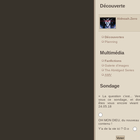
Découverte
Aldnoah.Zero
Découvertes
Planning
Multimédia
Fanfictions
Galerie d'images
The Abridged Series
AMV
Sondage
» La question c'est... Ver
vous ce sondage, et do
êtes vous encore vivant
24.05.18
OH MON DIEU, du nouveau
contenu !
Y'a de la vie ici ? O.o