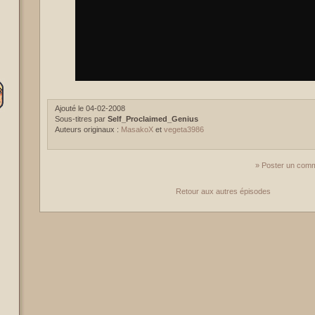
Ajouté le 04-02-2008
Sous-titres par
Self_Proclaimed_Genius
Auteurs originaux :
MasakoX
et
vegeta3986
» Poster un comm
Retour aux autres épisodes