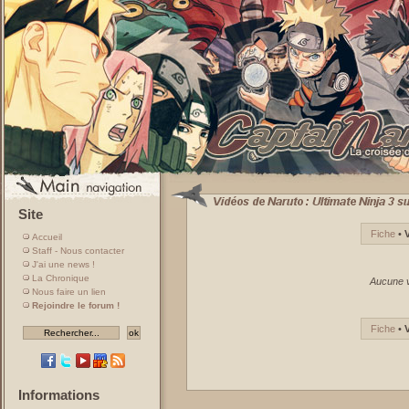
Site
Fiche
•
Accueil
Staff - Nous contacter
J'ai une news !
La Chronique
Aucune v
Nous faire un lien
Rejoindre le forum !
Fiche
•
Informations