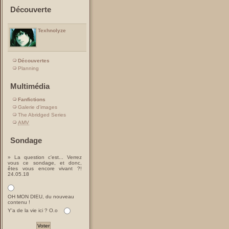
Découverte
Texhnolyze
Découvertes
Planning
Multimédia
Fanfictions
Galerie d'images
The Abridged Series
AMV
Sondage
» La question c'est... Verrez
vous ce sondage, et donc,
êtes vous encore vivant ?!
24.05.18
OH MON DIEU, du nouveau
contenu !
Y'a de la vie ici ? O.o