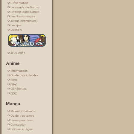
Présentation
Le monde de Naruto
Le ninja dans Naruto
Les Personnages
Jutsus (techniques)
Lexique
Dossiers
Jeux vidéo
Anime
Informations
Guide des épisodes
Films
OAV
Génériques
OST
Manga
Masashi Kishimoto
Guide des tomes
Livres pour fans
Conception
Lecture en ligne