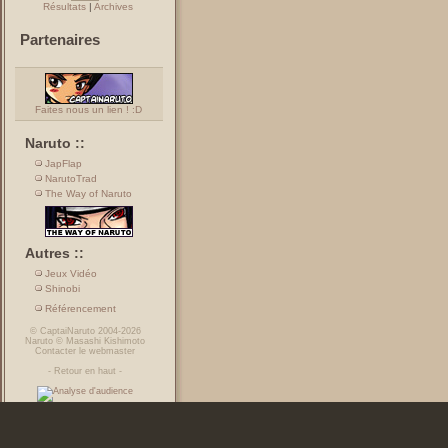
Résultats
|
Archives
Partenaires
Faites nous un lien ! :D
Naruto ::
JapFlap
NarutoTrad
The Way of Naruto
Autres ::
Jeux Vidéo
Shinobi
Référencement
©
CaptaiNaruto
2004-2026
Naruto
©
Masashi Kishimoto
Contacter le webmaster
-
Retour en haut
-