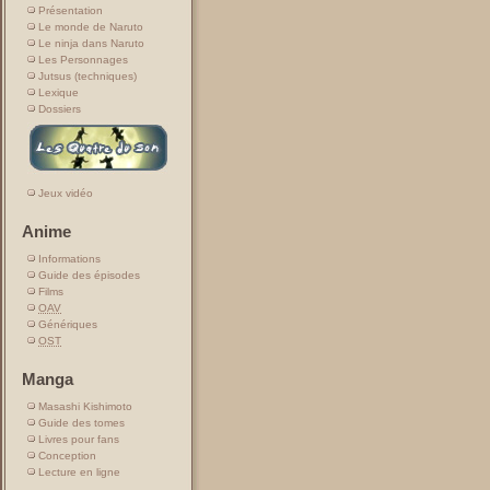
Présentation
Le monde de Naruto
Le ninja dans Naruto
Les Personnages
Jutsus (techniques)
Lexique
Dossiers
Jeux vidéo
Anime
Informations
Guide des épisodes
Films
OAV
Génériques
OST
Manga
Masashi Kishimoto
Guide des tomes
Livres pour fans
Conception
Lecture en ligne