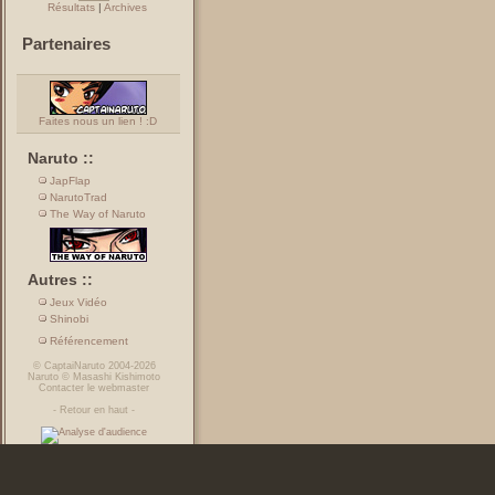
Résultats
|
Archives
Partenaires
Faites nous un lien ! :D
Naruto ::
JapFlap
NarutoTrad
The Way of Naruto
Autres ::
Jeux Vidéo
Shinobi
Référencement
©
CaptaiNaruto
2004-2026
Naruto
©
Masashi Kishimoto
Contacter le webmaster
-
Retour en haut
-