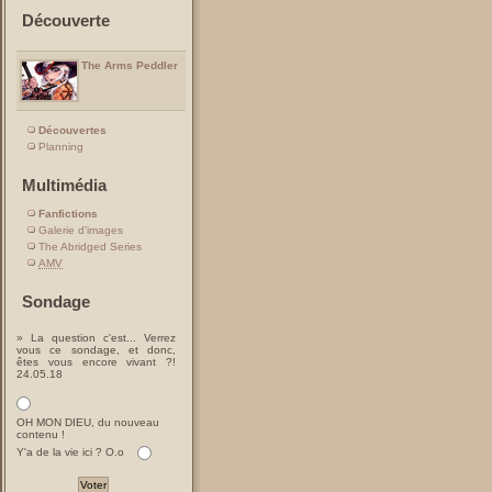
Découverte
The Arms Peddler
Découvertes
Planning
Multimédia
Fanfictions
Galerie d'images
The Abridged Series
AMV
Sondage
» La question c'est... Verrez
vous ce sondage, et donc,
êtes vous encore vivant ?!
24.05.18
OH MON DIEU, du nouveau
contenu !
Y'a de la vie ici ? O.o