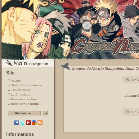
Site
Fiche
•
Accueil
Staff - Nous contacter
J'ai une news !
La Chronique
Aucune i
Nous faire un lien
Rejoindre le forum !
Fiche
•
Informations