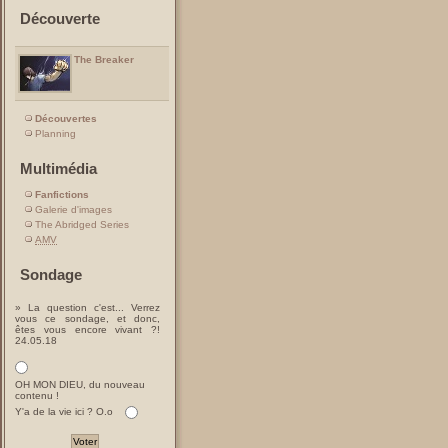
Découverte
The Breaker
Découvertes
Planning
Multimédia
Fanfictions
Galerie d'images
The Abridged Series
AMV
Sondage
» La question c'est... Verrez
vous ce sondage, et donc,
êtes vous encore vivant ?!
24.05.18
OH MON DIEU, du nouveau
contenu !
Y'a de la vie ici ? O.o