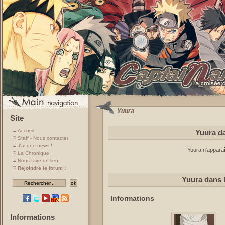
Site
Accueil
Yuura da
Staff - Nous contacter
J'ai une news !
Yuura n'apparaî
La Chronique
Nous faire un lien
Rejoindre le forum !
Yuura dans 
Informations
Informations