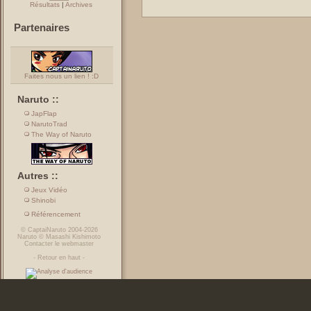
Résultats
|
Archives
Partenaires
Faites nous un lien ! :D
Naruto ::
JapFlap
NarutoTrad
The Way of Naruto
Autres ::
Jeux Vidéo
Shinobi
Référencement
©
CaptaiNaruto
2004-2026
Naruto
©
Masashi Kishimoto
Contacter le webmaster
-
Retour en haut
-