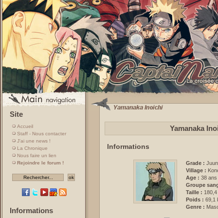
Site
Accueil
Yamanaka Inoi
Staff - Nous contacter
J'ai une news !
Informations
La Chronique
Nous faire un lien
Rejoindre le forum !
Grade :
Juun
Village :
Kon
Age :
38 ans
Groupe sang
Taille :
180,4
Poids :
69,1 
Genre :
Masc
Informations