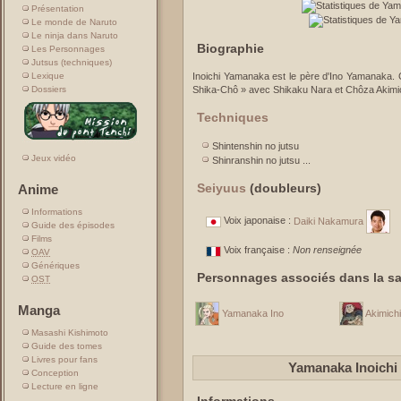
Présentation
Le monde de Naruto
Le ninja dans Naruto
Biographie
Les Personnages
Jutsus (techniques)
Lexique
Inoichi Yamanaka est le père d'Ino Yamanaka. Co
Dossiers
Shika-Chô » avec Shikaku Nara et Chôza Akimic
Techniques
Shintenshin no jutsu
Jeux vidéo
Shinranshin no jutsu ...
Seiyuus
(doubleurs)
Anime
Informations
Voix japonaise :
Daiki Nakamura
Guide des épisodes
Films
Voix française :
Non renseignée
OAV
Génériques
Personnages associés dans la sa
OST
Manga
Yamanaka Ino
Akimich
Masashi Kishimoto
Guide des tomes
Livres pour fans
Yamanaka Inoichi
Conception
Lecture en ligne
Informations