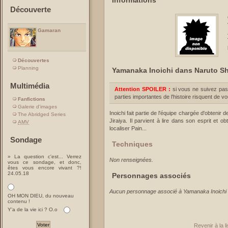
Découverte
Gamaran
Découvertes
Planning
Yamanaka Inoichi dans Naruto S
Multimédia
Attention SPOILER :
si vous ne suivez pas
parties importantes de l'histoire risquent de v
Fanfictions
Galerie d'images
Inoichi fait partie de l'équipe chargée d'obtenir 
The Abridged Series
Jiraiya. Il parvient à lire dans son esprit et o
AMV
localiser Pain...
Sondage
Techniques
» La question c'est... Verrez
Non renseignées.
vous ce sondage, et donc,
êtes vous encore vivant ?!
24.05.18
Personnages associés
Aucun personnage associé à Yamanaka Inoichi
OH MON DIEU, du nouveau
contenu !
Y'a de la vie ici ? O.o
Revenir à la 