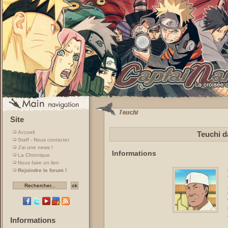
Site
Accueil
Teuchi d
Staff - Nous contacter
J'ai une news !
Informations
La Chronique
Nous faire un lien
Rejoindre le forum !
Informations