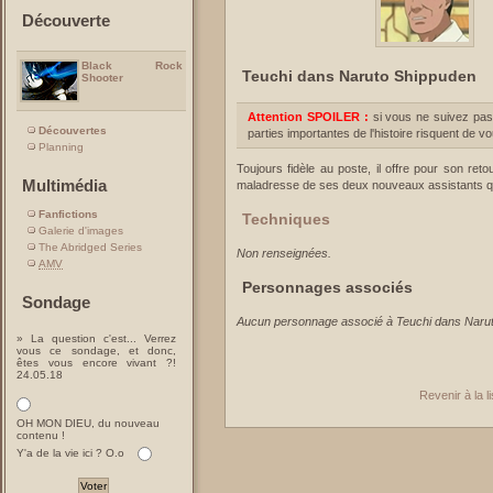
Découverte
Black Rock
Teuchi dans Naruto Shippuden
Shooter
Attention SPOILER :
si vous ne suivez pas
Découvertes
parties importantes de l'histoire risquent de v
Planning
Toujours fidèle au poste, il offre pour son ret
Multimédia
maladresse de ses deux nouveaux assistants qu
Fanfictions
Techniques
Galerie d'images
The Abridged Series
Non renseignées.
AMV
Personnages associés
Sondage
Aucun personnage associé à Teuchi dans Naru
» La question c'est... Verrez
vous ce sondage, et donc,
êtes vous encore vivant ?!
24.05.18
Revenir à la 
OH MON DIEU, du nouveau
contenu !
Y'a de la vie ici ? O.o