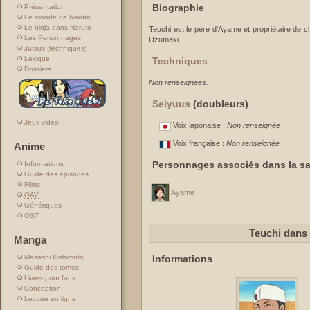
Biographie
Présentation
Le monde de Naruto
Le ninja dans Naruto
Teuchi est le père d'Ayame et propriétaire de c
Les Personnages
Uzumaki.
Jutsus (techniques)
Lexique
Techniques
Dossiers
Non renseignées.
Seiyuus
(doubleurs)
Jeux vidéo
Voix japonaise :
Non renseignée
Voix française :
Non renseignée
Anime
Personnages associés dans la sa
Informations
Guide des épisodes
Films
Ayame
OAV
Génériques
OST
Teuchi dans
Manga
Informations
Masashi Kishimoto
Guide des tomes
Livres pour fans
Conception
Lecture en ligne