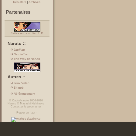
Résultats
|
Archives
Partenaires
Faites nous un lien ! :D
Naruto ::
JapFlap
NarutoTrad
The Way of Naruto
Autres ::
Jeux Vidéo
Shinobi
Référencement
©
CaptaiNaruto
2004-2026
Naruto
©
Masashi Kishimoto
Contacter le webmaster
-
Retour en haut
-