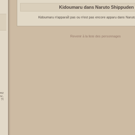
Kidoumaru dans Naruto Shippuden
Kidoumaru n'apparaît pas ou n'est pas encore apparu dans Narut
Revenir à la liste des personnages
rez
nc,
 ?!