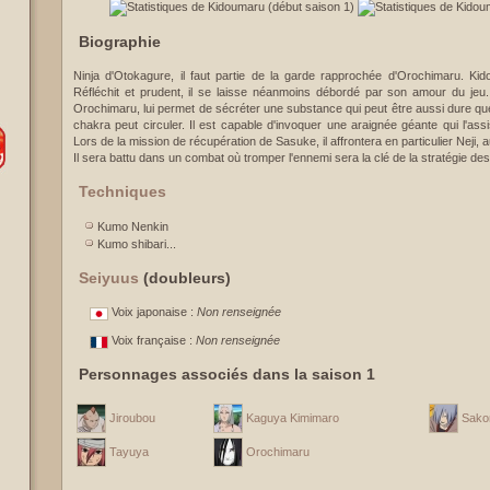
Biographie
Ninja d'Otokagure, il faut partie de la garde rapprochée d'Orochimaru. Kid
Réfléchit et prudent, il se laisse néanmoins débordé par son amour du je
Orochimaru, lui permet de sécréter une substance qui peut être aussi dure que l
chakra peut circuler. Il est capable d'invoquer une araignée géante qui l'ass
Lors de la mission de récupération de Sasuke, il affrontera en particulier Neji, aus
Il sera battu dans un combat où tromper l'ennemi sera la clé de la stratégie d
Techniques
Kumo Nenkin
Kumo shibari...
Seiyuus
(doubleurs)
Voix japonaise :
Non renseignée
Voix française :
Non renseignée
Personnages associés dans la saison 1
Jiroubou
Kaguya Kimimaro
Sakon
Tayuya
Orochimaru