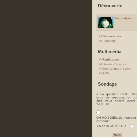
Découverte
Texhnolyze
Découvertes
Planning
Multimédia
Fanfictions
Galerie d'images
The Abridged Series
AMV
Sondage
» La question c'est... Ver
vous ce sondage, et do
êtes vous encore vivant
24.05.18
OH MON DIEU, du nouveau
contenu !
Y'a de la vie ici ? O.o