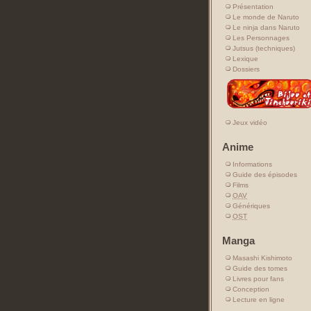
Présentation
Le monde de Naruto
Le ninja dans Naruto
Les Personnages
Jutsus (techniques)
Lexique
Dossiers
Jeux vidéo
Anime
Informations
Guide des épisodes
Films
OAV
Génériques
OST
Manga
Masashi Kishimoto
Guide des tomes
Livres pour fans
Conception
Lecture en ligne