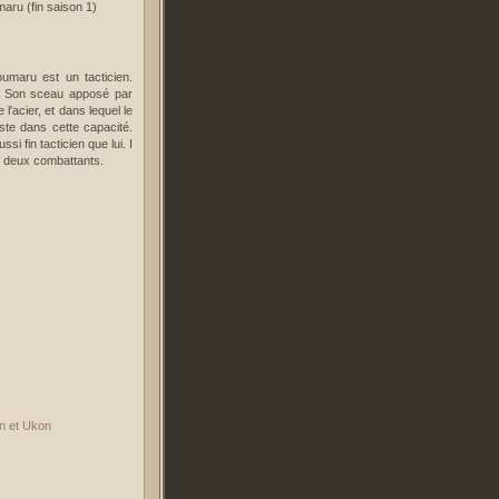
oumaru est un tacticien.
u. Son sceau apposé par
'acier, et dans lequel le
iste dans cette capacité.
si fin tacticien que lui. I
es deux combattants.
 et Ukon