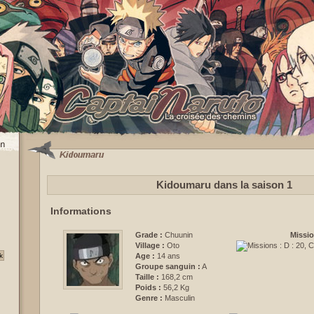
Kidoumaru dans la saison 1
Informations
Grade :
Chuunin
Missio
Village :
Oto
Age :
14 ans
Groupe sanguin :
A
Taille :
168,2 cm
Poids :
56,2 Kg
Genre :
Masculin