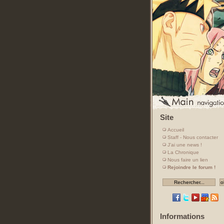
Site
Accueil
Staff - Nous contacter
J'ai une news !
La Chronique
Nous faire un lien
Rejoindre le forum !
Informations