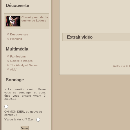
Découverte
Chroniques de la
guerre de Lodoss
Découvertes
Extrait vidéo
Planning
Multimédia
Fanfictions
Galerie d'images
The Abridged Series
Retour à la 
AMV
Sondage
» La question c'est... Verrez
vous ce sondage, et donc,
êtes vous encore vivant ?!
24.05.18
OH MON DIEU, du nouveau
contenu !
Y'a de la vie ici ? O.o