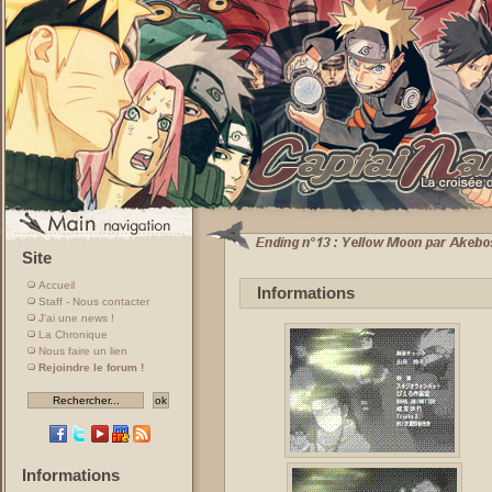
Site
Accueil
Informations
Staff - Nous contacter
J'ai une news !
La Chronique
Nous faire un lien
Rejoindre le forum !
Informations