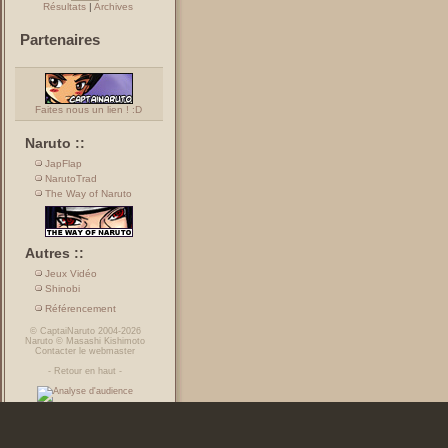
Résultats
|
Archives
Partenaires
Faites nous un lien ! :D
Naruto ::
JapFlap
NarutoTrad
The Way of Naruto
Autres ::
Jeux Vidéo
Shinobi
Référencement
©
CaptaiNaruto
2004-2026
Naruto
©
Masashi Kishimoto
Contacter le webmaster
-
Retour en haut
-