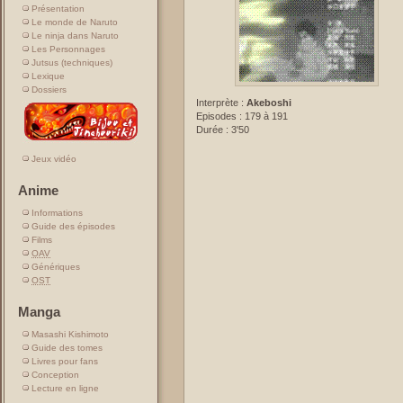
Présentation
Le monde de Naruto
Le ninja dans Naruto
Les Personnages
Jutsus (techniques)
Lexique
Dossiers
Interprète :
Akeboshi
Episodes : 179 à 191
Durée : 3'50
Jeux vidéo
Anime
Informations
Guide des épisodes
Films
OAV
Génériques
OST
Manga
Masashi Kishimoto
Guide des tomes
Livres pour fans
Conception
Lecture en ligne