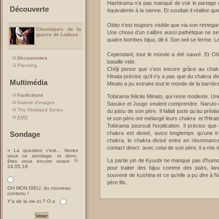
Hashirama n’a pas manqué de voir le partage de 
Découverte
équivalente à la sienne. Et soudain il réalise qu
Obito n’est toujours visible que via son rinnega
Chroniques de la
Une chose d’un calibre aussi pathétique ne ser
guerre de Lodoss
quatre bombes bijuu, dit-il. Son oeil se ferme.
Cependant, tout le monde a été sauvé. Et Ob
Découvertes
bataille vide.
Planning
Chôji pense que c’est encore grâce au chakr
Hinata précise qu’il n’y a pas que du chakra de
Multimédia
Minato a pu extraire tout le monde de la barrièr
Fanfictions
Tobirama félicite Minato, qui reste modeste. Un
Galerie d'images
Sasuke et Juugo veulent comprendre. Naruto e
The Abridged Series
du jutsu de son père. Il fallait juste qu’au préa
AMV
et son père ont mélangé leurs chakra et l’Hirai
Tobirama poursuit l’explication. Il précise q
Sondage
chakra est divisé, aussi longtemps qu’une tr
chakra, le chakra divisé entre en résonnan
contact direct avec celui de son père, il a mis
» La question c'est... Verrez
vous ce sondage, et donc,
La partie yin de Kyuubi ne manque pas d'humou
êtes vous encore vivant ?!
24.05.18
pour traiter des bijuu comme des pairs, lanc
souvenir de kushina et ce qu'elle a pu dire à 
père fils.
OH MON DIEU, du nouveau
contenu !
Y'a de la vie ici ? O.o