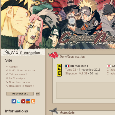
Site
En magasin :
Ch
Accueil
Tome 72
- 4 novembre 2016
Chapit
Staff - Nous contacter
Shippuden Vol. 39
- 30 mai
Chapit
J'ai une news !
La Chronique
Nous faire un lien
Rejoindre le forum !
Informations