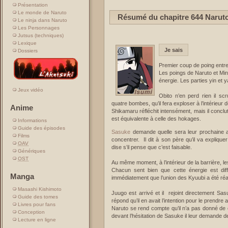
Présentation
Le monde de Naruto
Résumé du chapitre 644 Narut
Le ninja dans Naruto
Les Personnages
Jutsus (techniques)
Lexique
Je sais
Dossiers
Premier coup de poing entre l
Les poings de Naruto et Mina
énergie. Les parties yin et
Jeux vidéo
Obito n’en perd rien il sc
quatre bombes, qu’il fera exploser à l’intérieur 
Anime
Shikamaru réfléchit intensément, mais il conclut
est équivalente à celle des hokages.
Informations
Guide des épisodes
Sasuke
demande quelle sera leur prochaine a
Films
concentrer. Il dit à son père qu’il va explique
OAV
dise s’il pense que c’est faisable.
Génériques
OST
Au même moment, à l’intérieur de la barrière, 
Chacun sent bien que cette énergie est dif
Manga
immédiatement que l’union des Kyuubi a été réa
Masashi Kishimoto
Juugo est arrivé et il rejoint directement Sasu
Guide des tomes
répond qu’il en avait l’intention pour le prendre 
Livres pour fans
Naruto se rend compte qu’il n’a pas donné de 
Conception
devant l’hésitation de Sasuke il leur demande de
Lecture en ligne