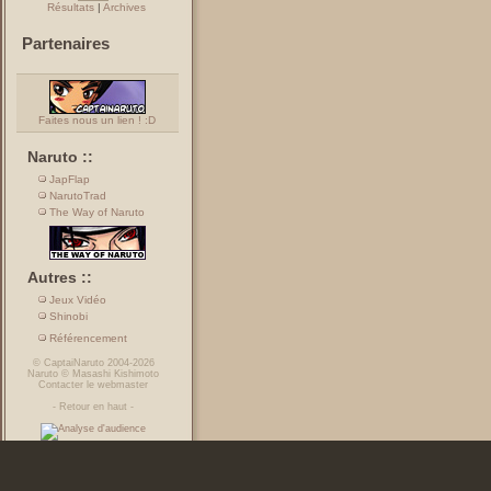
Résultats
|
Archives
Partenaires
Faites nous un lien ! :D
Naruto ::
JapFlap
NarutoTrad
The Way of Naruto
Autres ::
Jeux Vidéo
Shinobi
Référencement
©
CaptaiNaruto
2004-2026
Naruto
©
Masashi Kishimoto
Contacter le webmaster
-
Retour en haut
-