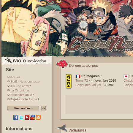
Site
En magasin :
Ch
Accueil
Tome 72
- 4 novembre 2016
Chapit
Staff - Nous contacter
Shippuden Vol. 39
- 30 mai
Chapit
J'ai une news !
La Chronique
Nous faire un lien
Rejoindre le forum !
Informations