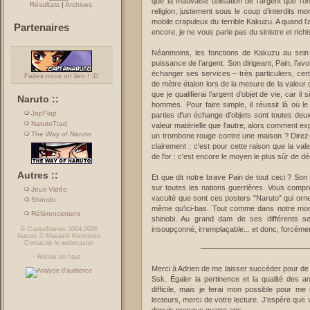
que la mauvaise utilisation de l’argent que l’o
Résultats
|
Archives
religion, justement sous le coup d’interdits mo
mobile crapuleux du terrible Kakuzu. A quand l’a
Partenaires
encore, je ne vous parle pas du sinistre et rich
Néanmoins, les fonctions de Kakuzu au sein de
puissance de l’argent. Son dirigeant, Pain, l’av
échanger ses services – très particuliers, certe
Faites nous un lien ! :D
de mètre étalon lors de la mesure de la valeur 
que je qualifierai l’argent d’objet de vie, car i
Naruto ::
hommes. Pour faire simple, il réussit là où 
JapFlap
parties d'un échange d'objets sont toutes deu
NarutoTrad
valeur matérielle que l'autre, alors comment e
The Way of Naruto
un trombone rouge contre une maison ? Direz
clairement : c'est pour cette raison que la val
de l'or : c'est encore le moyen le plus sûr de dé
Autres ::
Et que dit notre brave Pain de tout ceci ? Son 
sur toutes les nations guerrières. Vous comp
Jeux Vidéo
vacuité que sont ces posters "Naruto" qui ornen
Shinobi
même qu'ici-bas. Tout comme dans notre mon
Référencement
shinobi. Au grand dam de ses différents se
insoupçonné, irremplaçable... et donc, forcémen
©
CaptaiNaruto
2004-2026
Naruto
©
Masashi Kishimoto
Contacter le webmaster
-
Retour en haut
-
Merci à Adrien de me laisser succéder pour de
Ssk. Égaler la pertinence et la qualité des 
difficile, mais je ferai mon possible pour m
lecteurs, merci de votre lecture. J'espère qu
depuis presque quatre ans.