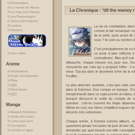
Présentation
Le monde de Naruto
La Chronique : 'till the money 
Le ninja dans Naruto
Les Personnages
Jutsus (techniques)
Lexique
La vie du combattant, dans
Dossiers
comme le fait remarquer no
de la série, juste avant d
vous ? Ils sont au nombre de 
C’est principalement de ce d
ce texte. A bien réfléchir, 
Jeux vidéo
contradiction. Bien qu’il so
débauche, chaque mission est, pour eux, l’occa
Anime
rémunérés par celui qui a proposé l’offre : il 
vieux Tazuna dans le deuxième tome de la sér
Informations
Feuilles.
Guide des épisodes
Films
Le plus aberrant, toutefois, c’est que cette so
OAV
dans la fraîcheur d’un compte en banque. D’où
Génériques
inexpérimenté dans ce sujet proche du tabou, de
OST
lorsqu’il découvre le solde du compte de s
question : voit-on souvent les ninjas dépense
Manga
Même en civil, nos héros s’habillent toujours d
décorés très sobrement.
Masashi Kishimoto
Guide des tomes
Chaque année, à Konoha comme ailleurs, on v
Livres pour fans
quasiment jamais l’occasion de jouir de leur dû, 
Conception
demander par quel miracle une telle conception 
Lecture en ligne
là où le commerce est mis au second plan - sino