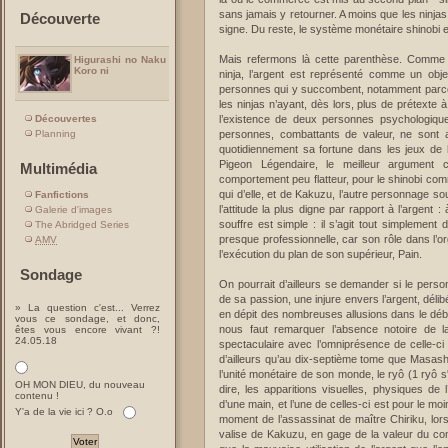
sans jamais y retourner. A moins que les ninjas
Découverte
signe. Du reste, le système monétaire shinobi e
Mais refermons là cette parenthèse. Comme p
Higurashi no Naku
Koro ni
ninja, l’argent est représenté comme un obje
personnes qui y succombent, notamment parc
les ninjas n’ayant, dès lors, plus de prétexte
l’existence de deux personnes psychologiqu
Découvertes
personnes, combattants de valeur, ne sont
Planning
quotidiennement sa fortune dans les jeux de
Pigeon Légendaire, le meilleur argument 
Multimédia
comportement peu flatteur, pour le shinobi com
qui d’elle, et de Kakuzu, l’autre personnage so
Fanfictions
l’attitude la plus digne par rapport à l’argent 
Galerie d'images
souffre est simple : il s’agit tout simplemen
The Abridged Series
presque professionnelle, car son rôle dans l’or
AMV
l’exécution du plan de son supérieur, Pain.
Sondage
On pourrait d’ailleurs se demander si le pers
de sa passion, une injure envers l’argent, déli
» La question c'est... Verrez
en dépit des nombreuses allusions dans le débu
vous ce sondage, et donc,
nous faut remarquer l’absence notoire de 
êtes vous encore vivant ?!
24.05.18
spectaculaire avec l’omniprésence de celle-ci
d’ailleurs qu’au dix-septième tome que Masashi
l’unité monétaire de son monde, le ryô (1 ryô s
OH MON DIEU, du nouveau
dire, les apparitions visuelles, physiques d
contenu !
d’une main, et l’une de celles-ci est pour le moi
Y'a de la vie ici ? O.o
moment de l’assassinat de maître Chiriku, lors
valise de Kakuzu, en gage de la valeur du comba