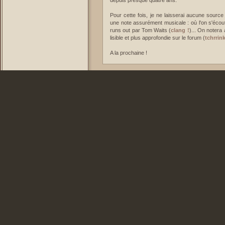
Pour cette fois, je ne laisserai aucune sourc
une note assurément musicale : où l'on s'écou
runs out par Tom Waits (
clang !
)... On notera
lisible et plus approfondie sur le forum (
tchrrink
A la prochaine !