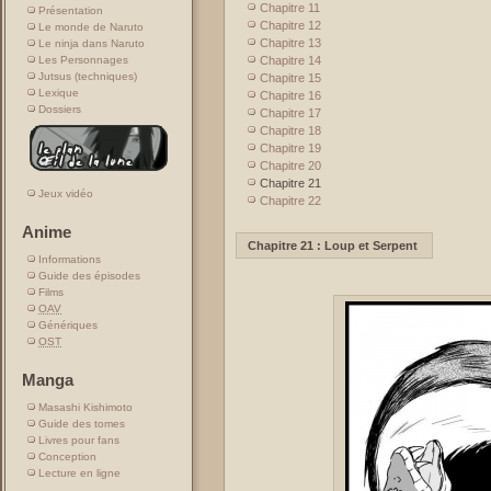
Chapitre 11
Présentation
Chapitre 12
Le monde de Naruto
Chapitre 13
Le ninja dans Naruto
Chapitre 14
Les Personnages
Jutsus (techniques)
Chapitre 15
Lexique
Chapitre 16
Dossiers
Chapitre 17
Chapitre 18
Chapitre 19
Chapitre 20
Chapitre 21
Jeux vidéo
Chapitre 22
Anime
Chapitre 21 : Loup et Serpent
Informations
Guide des épisodes
Films
OAV
Génériques
OST
Manga
Masashi Kishimoto
Guide des tomes
Livres pour fans
Conception
Lecture en ligne