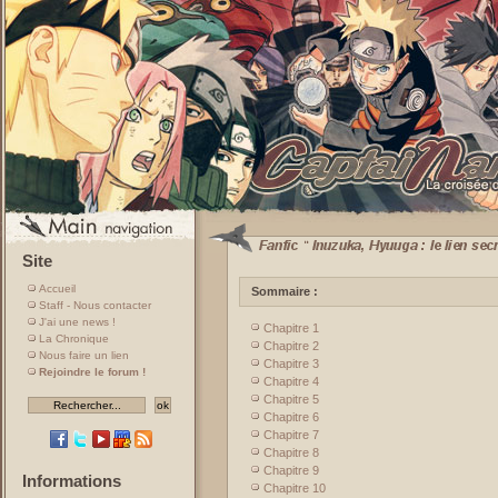
Site
Accueil
Sommaire :
Staff - Nous contacter
J'ai une news !
Chapitre 1
La Chronique
Chapitre 2
Nous faire un lien
Chapitre 3
Rejoindre le forum !
Chapitre 4
Chapitre 5
Chapitre 6
Chapitre 7
Chapitre 8
Chapitre 9
Informations
Chapitre 10