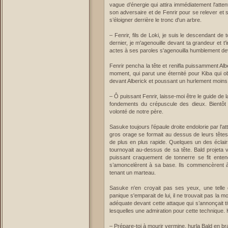
vague d’énergie qui attira immédiatement l'atten
son adversaire et de Fenrir pour se relever et 
s’éloigner derrière le tronc d'un arbre.
– Fenrir, fils de Loki, je suis le descendant de 
dernier, je m'agenouille devant ta grandeur et t
actes à ses paroles s'agenouilla humblement de
Fenrir pencha la tête et renifla puissamment Al
moment, qui parut une éternité pour Kiba qui ob
devant Alberick et poussant un hurlement moins 
– Ô puissant Fenrir, laisse-moi être le guide de 
fondements du crépuscule des dieux. Bientô
volonté de notre père.
Sasuke toujours l’épaule droite endolorie par l'a
gros orage se formait au dessus de leurs tête
de plus en plus rapide. Quelques un des éclai
tournoyait au-dessus de sa tête. Bald projeta
puissant craquement de tonnerre se fit enten
s’amoncelèrent à sa base. Ils commencèrent 
tenant un marteau.
Sasuke n'en croyait pas ses yeux, une telle 
panique s'emparait de lui, il ne trouvait pas la
adéquate devant cette attaque qui s’annonçait t
lesquelles une admiration pour cette technique. Hy
– Prépare-toi à mourir vermine, hurla Bald en br