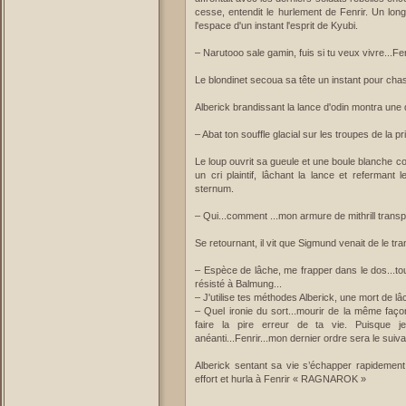
cesse, entendit le hurlement de Fenrir. Un long 
l'espace d'un instant l'esprit de Kyubi.
– Narutooo sale gamin, fuis si tu veux vivre...Fen
Le blondinet secoua sa tête un instant pour cha
Alberick brandissant la lance d'odin montra une d
– Abat ton souffle glacial sur les troupes de la p
Le loup ouvrit sa gueule et une boule blanche c
un cri plaintif, lâchant la lance et refermant
sternum.
– Qui...comment ...mon armure de mithrill transp
Se retournant, il vit que Sigmund venait de le t
– Espèce de lâche, me frapper dans le dos...to
résisté à Balmung...
– J'utilise tes méthodes Alberick, une mort de lâ
– Quel ironie du sort...mourir de la même faço
faire la pire erreur de ta vie. Puisque 
anéanti...Fenrir...mon dernier ordre sera le suiv
Alberick sentant sa vie s’échapper rapidement 
effort et hurla à Fenrir « RAGNAROK »