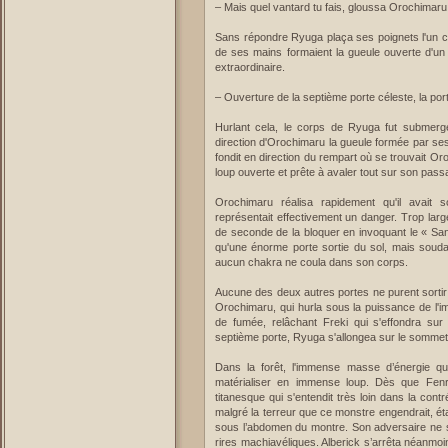
– Mais quel vantard tu fais, gloussa Orochimar
Sans répondre Ryuga plaça ses poignets l'un con
de ses mains formaient la gueule ouverte d'un l
extraordinaire.
– Ouverture de la septième porte céleste, la port
Hurlant cela, le corps de Ryuga fut submerg
direction d'Orochimaru la gueule formée par se
fondit en direction du rempart où se trouvait O
loup ouverte et prête à avaler tout sur son pas
Orochimaru réalisa rapidement qu'il avait 
représentait effectivement un danger. Trop large
de seconde de la bloquer en invoquant le « Sanj
qu'une énorme porte sortie du sol, mais soudain
aucun chakra ne coula dans son corps.
Aucune des deux autres portes ne purent sortir 
Orochimaru, qui hurla sous la puissance de l'i
de fumée, relâchant Freki qui s'effondra sur 
septième porte, Ryuga s'allongea sur le sommet
Dans la forêt, l'immense masse d’énergie qu
matérialiser en immense loup. Dès que Fenri
titanesque qui s'entendit très loin dans la cont
malgré la terreur que ce monstre engendrait, ét
sous l’abdomen du montre. Son adversaire ne se 
rires machiavéliques. Alberick s’arrêta néanmo