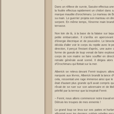
Dans un réflexe de survie, Sasuke effectua une 
la foulée effectua rapidement un chidori dans s
marque maudite d'orochimaru. Le marteau de Bal
sa main. Le guerrier projeta son marteau en dir
serpent. En même temps, l’énorme main brandiss
terrasse.
Non loin de là, à la base de la falaise sur laq
petite embarcation. Il s’arrêta en apercevant 
d'énergie électrique et de poussière. Le binocla
décida d'aller voir le corps du reptile avec le pe
direction, il perçut l'instant d'après, une autre
forme de gueule de loup venait de faire explose
corps de son maitre se faire souffler en direct
retraite générale avait sonné. Il dirigea alo
d'Orochimaru qui flottait sur la mer.
Alberick se releva devant Fenrir toujours all
narquois aux lèvres, Alberick brandit la lance d
cela, ressentait une rage immense ainsi que le d
était d'autant plus grande qu'il avait compris qu
rêvait de se ruer sur son adversaire et de libér
pétrifié par la terreur que lui inspirait Fenrir.
– Fenrir, nous allons commencer notre travail en
Détruis les troupes de mes ennemis !
Le grand loup se leva sur ses pattes et hurlant
affrontait avec les derniers soldats rebelles en