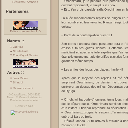
– Orochimaru, je te pensais plus perspicace que
Résultats
|
Archives
combat rapidement, je n'ai plus le choix.
– Et tu t'en crois capable, railla Orochimaru e
Partenaires
La nuée d'innombrables reptiles se dirigea en 
leur nombre et leur vélocité, Ryuga réagit t
céleste.
Faites nous un lien ! :D
– Porte de la contemplation ouverte !
Naruto ::
Son corps s'entoura d'une puissante aura et l'ai
JapFlap
d'assaut toutes griffes dehors, il effectu
NarutoTrad
multipliant et avec une telle rapidité que l'air 
The Way of Naruto
était telle qu'une myriade de griffes glaciales f
gelant en même temps.
– Les griffes des loups des glaces...hurla-t-il.
Autres ::
Après que la majorité des reptiles ait été détr
Jeux Vidéo
surprirent Orochimaru, ce dernier ne trouva
Shinobi
surélever au dessus des griffes. Désormais sur
Référencement
de Ryuga.
©
CaptaiNaruto
2004-2026
Naruto
©
Masashi Kishimoto
– Oh oh, joli baroude d'honneur, jeune loup, mais
Contacter le webmaster
dès le départ que le...Orochimaru sentit un cho
-
Retour en haut
-
d'un instant. Il finit par reprendre sa déclaratio
– Orochimaru...grogna le serpent...Tu m'invoq
guère...il fait trop froid.
– Désolé Manda...Si tu arrives à m'aider à ba
t'honorer à la clef.