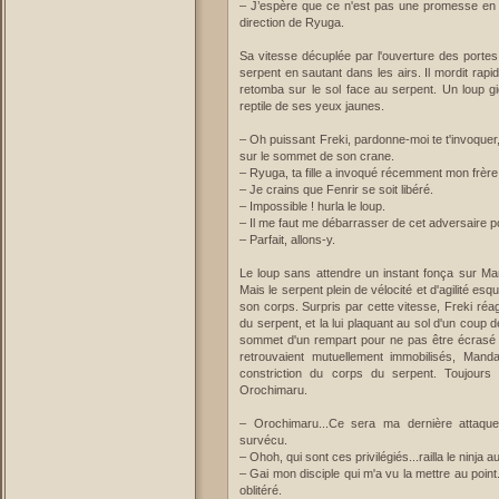
– J’espère que ce n'est pas une promesse en l
direction de Ryuga.
Sa vitesse décuplée par l'ouverture des portes
serpent en sautant dans les airs. Il mordit rap
retomba sur le sol face au serpent. Un loup g
reptile de ses yeux jaunes.
– Oh puissant Freki, pardonne-moi te t'invoquer,
sur le sommet de son crane.
– Ryuga, ta fille a invoqué récemment mon frère
– Je crains que Fenrir se soit libéré.
– Impossible ! hurla le loup.
– Il me faut me débarrasser de cet adversaire po
– Parfait, allons-y.
Le loup sans attendre un instant fonça sur Man
Mais le serpent plein de vélocité et d'agilité e
son corps. Surpris par cette vitesse, Freki réag
du serpent, et la lui plaquant au sol d'un coup 
sommet d'un rempart pour ne pas être écrasé 
retrouvaient mutuellement immobilisés, Mand
constriction du corps du serpent. Toujour
Orochimaru.
– Orochimaru...Ce sera ma dernière attaque.
survécu.
– Ohoh, qui sont ces privilégiés...railla le ninja a
– Gai mon disciple qui m'a vu la mettre au point
oblitéré.