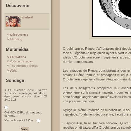
Découverte
Warlord
Découvertes
Planning
Orochimaru et Ryuga s'affrontaient déjà depuis
Multimédia
face au légendaire ninja qu'en ayant ouvert la c
Fanfictions
jutsus d'Orochimaru étaient supérieurs à ceux d
Galerie d'images
dernier compensaient.
The Abridged Series
AMV
Les attaques de Ryuga consistaient à donner d
devant lui était fendue et propageait le coup 
Orochimaru esquivait chaque attaque comme il po
Sondage
Les deux belligérants stoppèrent leur ass
» La question c'est... Verrez
phénomène suffisamment inquiétant pour les aler
vous ce sondage, et donc,
êtes vous encore vivant ?!
cette énergie angoissante qui s’élevait au loin 
24.05.18
voir presque une peur.
Ryuga lui, s’était retourné en direction de la 
OH MON DIEU, du nouveau
inquiétude. Totalement déconcentré, il était prêt
contenu !
Y'a de la vie ici ? O.o
– Ryuga-Kun, tu as l'air bien nerveux...Qu'est-
rebelles on dirait,persiffla Orochimaru de sa voix