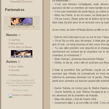
ce impossible ?
Résultats
|
Archives
– C'est une histoire compliquée, mais disons
question de lier un membre de notre famille et un
Partenaires
– C'est pas important de toute façon, je n'aime p
– Mais ma chérie, tu es en sueur, on dirait que t
– Oh j'ai couru, j’étais près de la lisière de la 
idiot mais j'ai pris peur et en arrivant vers la ma
Faites nous un lien ! :D
A ces mots, la mère d'Hinata lâcha sa fille et se
Naruto ::
– Décris-moi celui que tu as vu sur le mur ! lanç
JapFlap
– Oh je l'ai vu très peu de temps, il était plus
NarutoTrad
gris et noir...un long museau et des yeux d'un jaun
The Way of Naruto
– Tu vas aller prendre une douche et te changer
sèchement en sortant de la chambre sur le pon
chambre, tu m'entends ?
– Mais maman...protesta doucement Hinata
Autres ::
– Obéis, te dis-je, cria-t-elle en activant son B
Jeux Vidéo
C’était la première fois qu'Hinata voyait sa m
Shinobi
avenant que Hinata lui connaissait se mua en 
Référencement
referma le panneau donnant sur le jardin, Hinat
©
CaptaiNaruto
2004-2026
partit pour prendre sa douche quand elle entend
Naruto
©
Masashi Kishimoto
Contacter le webmaster
– Dame Yukina, ne restez pas là. Maitre Hiashi 
-
Retour en haut
-
– Jeune homme, je suis Yukina Hyugaa et je sors 
les alentours de la chambre de Hanabi.
– Mais Ma dame, c'est de l'autre côté...
– Justement allez y, je surveille ce côté. C'est u