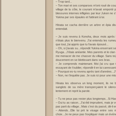
– Trop tard...
– Ton mari et ses comparses m'ont roué de coups
village de la côte, le courant m'avait emporté
blessures internes infligées par leur Juken ne 
Yukina par ses épaules et l'attirant à lui.
Hinata se cacha derrière un arbre et épia disc
entendait.
– Je suis revenu à Konoha, deux mois après l'i
n’étais plus le bienvenu. J'ai entendu les rumeu
que tout, j'ai appris que tu l'avais épousé...
– Oh, si j'avais su...répondit Yukina enserrant 
Ryuga...J’étais anéantie. Mes parents et le clan 
me menacer de me chasser du village. Sans toi, je
doucement en se blottissant dans ses bras.
– Je comprends maintenant. Moi j'ai cru que tu
essayant de t'oublier, répondit-il en lui caressa
– Pourquoi es-tu revenu après tant d'années...
– Non, ne t’inquiète pas. Je suis ici pour une m
Hinata les observa un long moment, ils ne b
sanglots de sa mère transperçaient le silen
lentement et reprit la parole.
– Tu ne peux pas rester plus longtemps...Si Hias
– Oui tu as raison...J'ai été imprudent, mais je
pas parti du village...Mais c'est du passé, dit-il e
– Attends...Elle lui prit le visage entre ses
choix...Je ne peux pas t'expliquer mais un évé