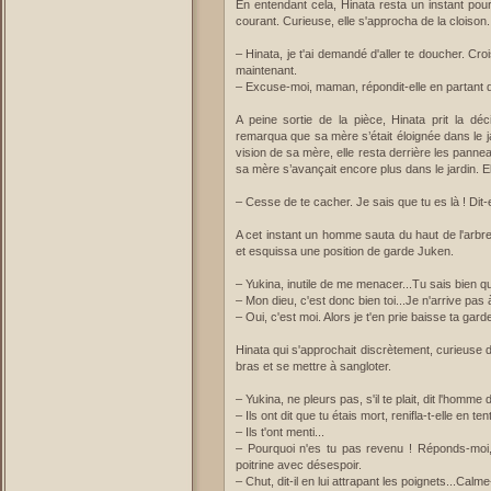
En entendant cela, Hinata resta un instant pour
courant. Curieuse, elle s'approcha de la cloison
– Hinata, je t'ai demandé d'aller te doucher. Croi
maintenant.
– Excuse-moi, maman, répondit-elle en partant
A peine sortie de la pièce, Hinata prit la déci
remarqua que sa mère s’était éloignée dans le j
vision de sa mère, elle resta derrière les panne
sa mère s’avançait encore plus dans le jardin. El
– Cesse de te cacher. Je sais que tu es là ! Dit-el
A cet instant un homme sauta du haut de l'arbre
et esquissa une position de garde Juken.
– Yukina, inutile de me menacer...Tu sais bien qu
– Mon dieu, c'est donc bien toi...Je n'arrive pas à 
– Oui, c'est moi. Alors je t'en prie baisse ta gar
Hinata qui s'approchait discrètement, curieuse d
bras et se mettre à sangloter.
– Yukina, ne pleurs pas, s'il te plait, dit l'homm
– Ils ont dit que tu étais mort, renifla-t-elle en t
– Ils t'ont menti...
– Pourquoi n'es tu pas revenu ! Réponds-moi, cr
poitrine avec désespoir.
– Chut, dit-il en lui attrapant les poignets...Calme-