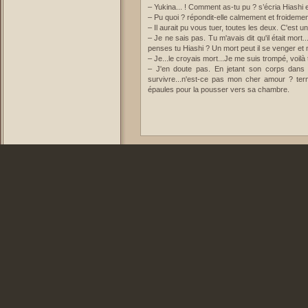
– Yukina... ! Comment as-tu pu ? s’écria Hiashi
– Pu quoi ? répondit-elle calmement et froideme
– Il aurait pu vous tuer, toutes les deux. C'est u
– Je ne sais pas. Tu m'avais dit qu'il était mort..
penses tu Hiashi ? Un mort peut il se venger et 
– Je...le croyais mort...Je me suis trompé, voilà 
– J'en doute pas. En jetant son corps dans l
survivre...n'est-ce pas mon cher amour ? term
épaules pour la pousser vers sa chambre.