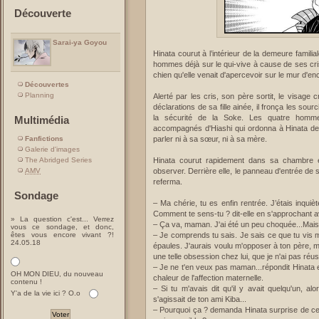
Découverte
Sarai-ya Goyou
Hinata courut à l’intérieur de la demeure familia
hommes déjà sur le qui-vive à cause de ses cris,
chien qu'elle venait d'apercevoir sur le mur d'en
Découvertes
Planning
Alerté par les cris, son père sortit, le visage 
déclarations de sa fille ainée, il fronça les s
la sécurité de la Soke. Les quatre hommes
Multimédia
accompagnés d'Hiashi qui ordonna à Hinata de
Fanfictions
parler ni à sa sœur, ni à sa mère.
Galerie d'images
The Abridged Series
Hinata courut rapidement dans sa chambre et
AMV
observer. Derrière elle, le panneau d'entrée de
referma.
Sondage
– Ma chérie, tu es enfin rentrée. J’étais inquièt
Comment te sens-tu ? dit-elle en s'approchant
» La question c'est... Verrez
– Ça va, maman. J'ai été un peu choquée...Mais 
vous ce sondage, et donc,
êtes vous encore vivant ?!
– Je comprends tu sais. Je sais ce que tu vis ma
24.05.18
épaules. J'aurais voulu m'opposer à ton père, m
une telle obsession chez lui, que je n'ai pas réuss
– Je ne t'en veux pas maman...répondit Hinata e
OH MON DIEU, du nouveau
chaleur de l'affection maternelle.
contenu !
– Si tu m'avais dit qu'il y avait quelqu'un, alo
Y'a de la vie ici ? O.o
s'agissait de ton ami Kiba...
– Pourquoi ça ? demanda Hinata surprise de cett