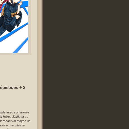
 épisodes + 2
monde avec son armée
du Héros Emilia et se
Cherchant un moyen de
apte à une vitesse