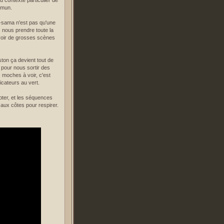
 contexte particulier de
mmun.
-sama n'est pas qu'une
 nous prendre toute la
avoir de grosses scènes
ston ça devient tout de
 pour nous sortir des
 moches à voir, c'est
icateurs au vert.
ter, et les séquences
 aux côtes pour respirer.