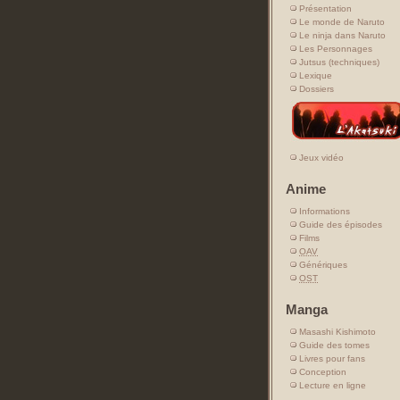
Présentation
Le monde de Naruto
Le ninja dans Naruto
Les Personnages
Jutsus (techniques)
Lexique
Dossiers
Jeux vidéo
Anime
Informations
Guide des épisodes
Films
OAV
Génériques
OST
Manga
Masashi Kishimoto
Guide des tomes
Livres pour fans
Conception
Lecture en ligne