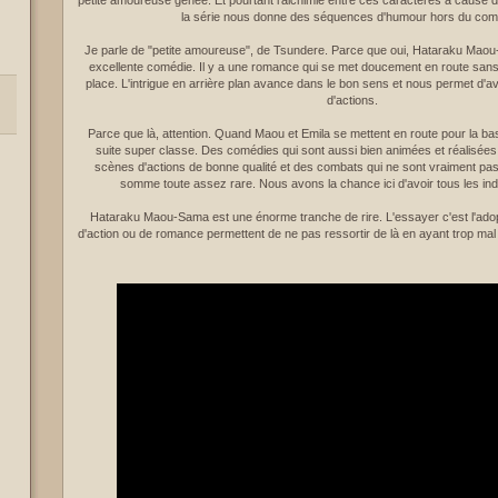
petite amoureuse gênée. Et pourtant l'alchimie entre ces caractères à cause du
la série nous donne des séquences d'humour hors du co
Je parle de "petite amoureuse", de Tsundere. Parce que oui, Hataraku Maou
excellente comédie. Il y a une romance qui se met doucement en route sans
place. L'intrigue en arrière plan avance dans le bon sens et nous permet d'
d'actions.
Parce que là, attention. Quand Maou et Emila se mettent en route pour la ba
suite super classe. Des comédies qui sont aussi bien animées et réalisées
scènes d'actions de bonne qualité et des combats qui ne sont vraiment pas
somme toute assez rare. Nous avons la chance ici d'avoir tous les ind
Hataraku Maou-Sama est une énorme tranche de rire. L'essayer c'est l'adop
d'action ou de romance permettent de ne pas ressortir de là en ayant trop mal