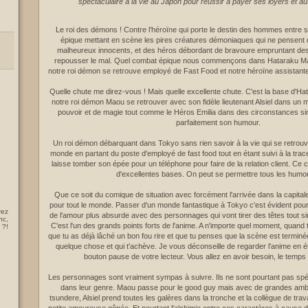
spectaculaire à la vie au Japon pour réussir à payer ses loyers et a
Le roi des démons ! Contre l’héroïne qui porte le destin des hommes entre
épique mettant en scène les pires créatures démoniaques qui ne pensent 
malheureux innocents, et des héros débordant de bravoure empruntant des
repousser le mal. Quel combat épique nous commençons dans Hataraku M
notre roi démon se retrouve employé de Fast Food et notre héroïne assistante 
Quelle chute me direz-vous ! Mais quelle excellente chute. C'est la base d'
notre roi démon Maou se retrouver avec son fidèle lieutenant Alsiel dans un 
pouvoir et de magie tout comme le Héros Emilia dans des circonstances sim
parfaitement son humour.
Un roi démon débarquant dans Tokyo sans rien savoir à la vie qui se retrouve
monde en partant du poste d'employé de fast food tout en étant suivi à la trace
laisse tomber son épée pour un téléphone pour faire de la relation client. Ce 
d'excellentes bases. On peut se permettre tous les humo
Que ce soit du comique de situation avec forcément l'arrivée dans la capitale q
pour tout le monde. Passer d'un monde fantastique à Tokyo c'est évident po
rez
de l'amour plus absurde avec des personnages qui vont tirer des têtes tout s
nc,
C'est l'un des grands points forts de l'anime. A n'importe quel moment, quand t
 ?!
que tu as déjà lâché un bon fou rire et que tu penses que la scène est terminée.
quelque chose et qui t'achève. Je vous déconseille de regarder l'anime en é
bouton pause de votre lecteur. Vous allez en avoir besoin, le temps
Les personnages sont vraiment sympas à suivre. Ils ne sont pourtant pas sp
dans leur genre. Maou passe pour le good guy mais avec de grandes ambitio
tsundere, Alsiel prend toutes les galères dans la tronche et la collègue de trava