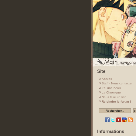
Site
Accueil
Staff - Nous contacter
J'ai une news !
La Chronique
Nous faire un lien
Rejoindre le forum !
Informations