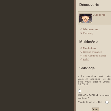
Découverte
Ouroboros
Découvertes
Planning
Multimédia
Fanfictions
Galerie d'images
The Abridged Series
AMV
Sondage
» La question c'est... Ver
vous ce sondage, et do
êtes vous encore vivant
24.05.18
OH MON DIEU, du nouveau
contenu !
Y'a de la vie ici ? O.o