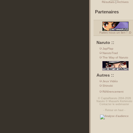
Résultats
|
Archives
Partenaires
Faites nous un lien ! :D
Naruto ::
JapFlap
NarutoTrad
The Way of Naruto
Autres ::
Jeux Vidéo
Shinobi
Référencement
©
CaptaiNaruto
2004-2026
Naruto
©
Masashi Kishimoto
Contacter le webmaster
-
Retour en haut
-