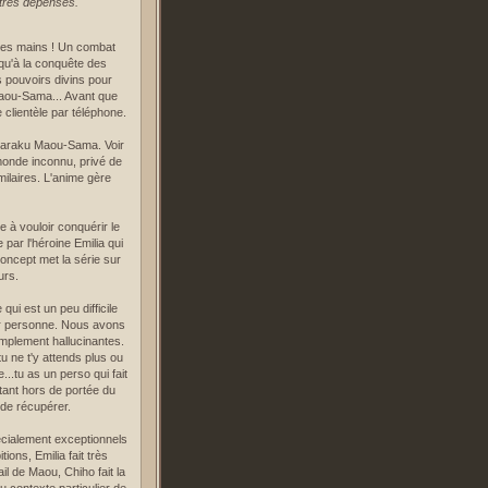
utres dépenses.
 ses mains ! Un combat
qu'à la conquête des
 pouvoirs divins pour
aou-Sama... Avant que
clientèle par téléphone.
Hataraku Maou-Sama. Voir
monde inconnu, privé de
ilaires. L'anime gère
 à vouloir conquérir le
 par l'héroine Emilia qui
concept met la série sur
urs.
ui est un peu difficile
ur personne. Nous avons
implement hallucinantes.
u ne t'y attends plus ou
..tu as un perso qui fait
tant hors de portée du
 de récupérer.
écialement exceptionnels
ns, Emilia fait très
il de Maou, Chiho fait la