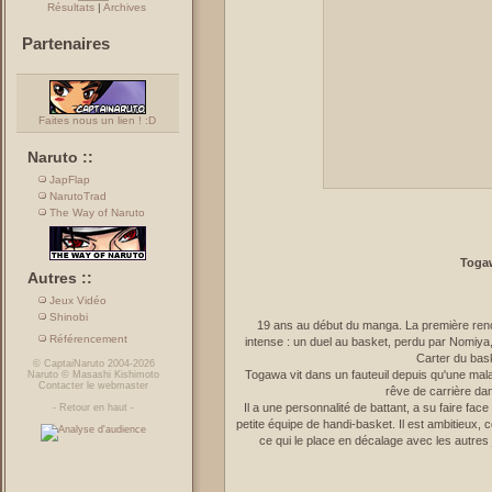
Résultats
|
Archives
Partenaires
Faites nous un lien ! :D
Naruto ::
JapFlap
NarutoTrad
The Way of Naruto
Toga
Autres ::
Jeux Vidéo
Shinobi
19 ans au début du manga. La première re
Référencement
intense : un duel au basket, perdu par Nomiya,
Carter du bask
©
CaptaiNaruto
2004-2026
Togawa vit dans un fauteuil depuis qu'une mala
Naruto
©
Masashi Kishimoto
Contacter le webmaster
rêve de carrière da
Il a une personnalité de battant, a su faire fa
-
Retour en haut
-
petite équipe de handi-basket. Il est ambitieux
ce qui le place en décalage avec les autres jo