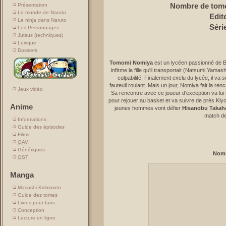
Nombre de tomes
Présentation
Le monde de Naruto
Edit
Le ninja dans Naruto
Séri
Les Personnages
Jutsus (techniques)
Lexique
Dossiers
Tomomi Nomiya
est un lycéen passionné de Ba
infirme la fille qu'il transportait (Natsumi Yamas
culpabilité. Finalement exclu du lycée, il va
fauteuil roulant. Mais un jour, Nomiya fait la re
Jeux vidéo
Sa rencontre avec ce joueur d'exception va lui red
pour rejouer au basket et va suivre de près Kiy
Anime
jeunes hommes vont défier
Hisanobu Takah
match de
Informations
Guide des épisodes
Films
OAV
Génériques
Nom
OST
Manga
Masashi Kishimoto
Guide des tomes
Livres pour fans
Conception
Lecture en ligne