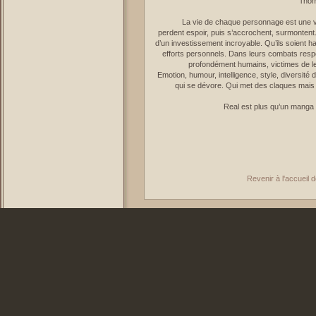
l’ho
La vie de chaque personnage est une vér
perdent espoir, puis s’accrochent, surmontent.
d’un investissement incroyable. Qu’ils soient h
efforts personnels. Dans leurs combats respec
profondément humains, victimes de le
Emotion, humour, intelligence, style, diversité
qui se dévore. Qui met des claques mais q
Real est plus qu’un manga e
Revenir à l'accueil 