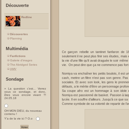
Découverte
Redline
Découvertes
Planning
Multimédia
Ce garçon rebelle un tantinet fanfaron de
Fanfictions
seulement il ne peut plus finir ses études, mais en
Galerie d'images
la vie d’une fille qu'il avait draguée le soir mêm
The Abridged Series
vie. On peut dire que ça ne commence pas fort p
AMV
Nomiya va enchaîner les petits boulots, il est un
cash, mettre un filtre n’est pas son genre. Pas
Sondage
sociales. Et avec son look, les gens le prenn
défauts, a le mérite d'être un personnage profo
» La question c'est... Verrez
Sa coupe afro est un hommage à son idole 
vous ce sondage, et donc,
êtes vous encore vivant ?!
Nomiya est passionné de basket. Passion à laque
24.05.18
lycée. Il en souffre d’ailleurs. Jusqu’à ce que 
Comme symbole de sa volonté de repartir de l'av
OH MON DIEU, du nouveau
contenu !
Y'a de la vie ici ? O.o