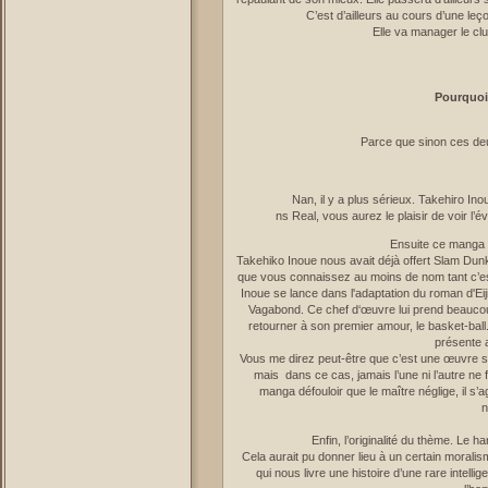
C’est d’ailleurs au cours d’une le
Elle va manager le cl
Pourquoi
Parce que sinon ces deux
Nan, il y a plus sérieux. Takehiro Ino
ns Real, vous aurez le plaisir de voir l’
Ensuite ce manga a
Takehiko Inoue nous avait déjà offert Slam Dunk,
que vous connaissez au moins de nom tant c’e
Inoue se lance dans l'adaptation du roman d'Eij
Vagabond. Ce chef d‘œuvre lui prend beaucoup
retourner à son premier amour, le basket-ball. 
présente a
Vous me direz peut-être que c’est une œuvre se
mais dans ce cas, jamais l’une ni l’autre ne f
manga défouloir que le maître néglige, il s’
n
Enfin, l’originalité du thème. Le h
Cela aurait pu donner lieu à un certain moralis
qui nous livre une histoire d’une rare intell