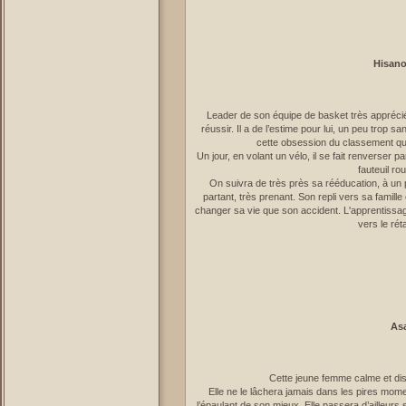
Hisano
Leader de son équipe de basket très apprécié de
réussir. Il a de l’estime pour lui, un peu trop
cette obsession du classement qu’
Un jour, en volant un vélo, il se fait renverser 
fauteuil rou
On suivra de très près sa rééducation, à un 
partant, très prenant. Son repli vers sa famil
changer sa vie que son accident. L'apprentissage
vers le ré
As
Cette jeune femme calme et dis
Elle ne le lâchera jamais dans les pires mom
l’épaulant de son mieux. Elle passera d’ailleur