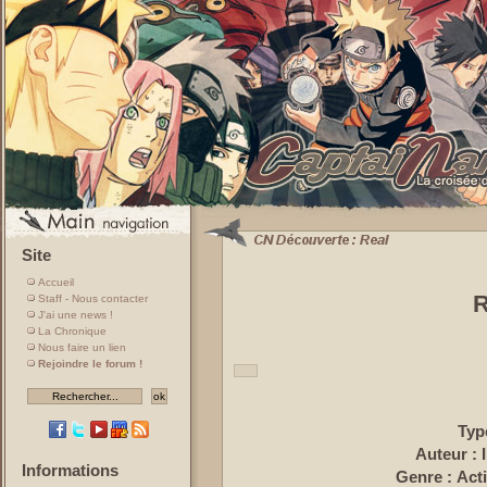
Site
Accueil
Staff - Nous contacter
J'ai une news !
La Chronique
Nous faire un lien
Rejoindre le forum !
Typ
Auteur : 
Informations
Genre : Act