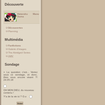
Découverte
Hataraku Maou
Sama
Découvertes
Planning
Multimédia
Fanfictions
Galerie d'images
The Abridged Series
AMV
Sondage
» La question c'est... Verrez
vous ce sondage, et donc,
êtes vous encore vivant ?!
24.05.18
OH MON DIEU, du nouveau
contenu !
Y'a de la vie ici ? O.o