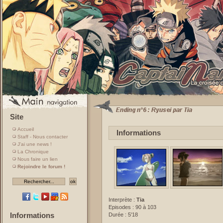
Site
Accueil
Informations
Staff - Nous contacter
J'ai une news !
La Chronique
Nous faire un lien
Rejoindre le forum !
Interprète :
Tia
Episodes : 90 à 103
Informations
Durée : 5'18