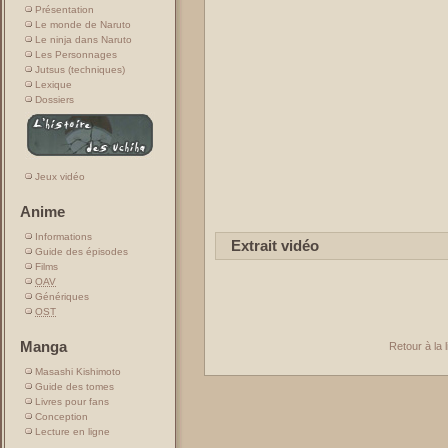
Présentation
Le monde de Naruto
Le ninja dans Naruto
Les Personnages
Jutsus (techniques)
Lexique
Dossiers
Jeux vidéo
Anime
Informations
Extrait vidéo
Guide des épisodes
Films
OAV
Génériques
OST
Manga
Retour à la 
Masashi Kishimoto
Guide des tomes
Livres pour fans
Conception
Lecture en ligne