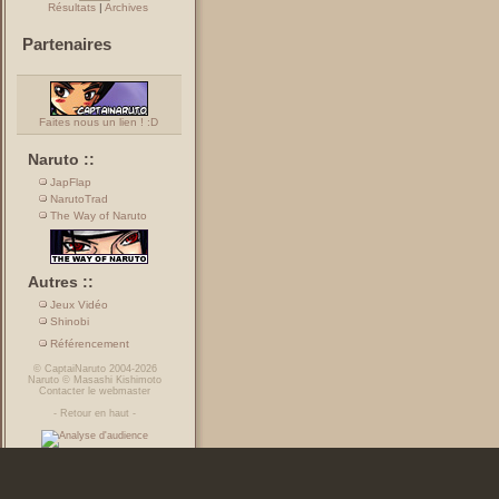
Résultats
|
Archives
Partenaires
Faites nous un lien ! :D
Naruto ::
JapFlap
NarutoTrad
The Way of Naruto
Autres ::
Jeux Vidéo
Shinobi
Référencement
©
CaptaiNaruto
2004-2026
Naruto
©
Masashi Kishimoto
Contacter le webmaster
-
Retour en haut
-