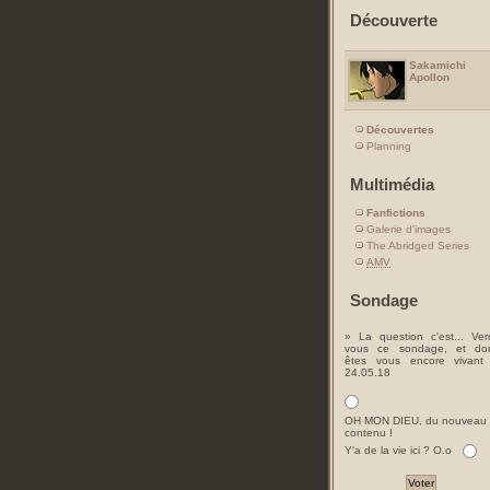
Découverte
Sakamichi
Apollon
Découvertes
Planning
Multimédia
Fanfictions
Galerie d'images
The Abridged Series
AMV
Sondage
» La question c'est... Ver
vous ce sondage, et do
êtes vous encore vivant
24.05.18
OH MON DIEU, du nouveau
contenu !
Y'a de la vie ici ? O.o