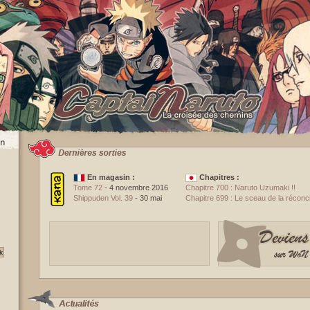
En magasin :
Chapitres :
Tome 72
- 4 novembre 2016
Chapitre 700 : Naruto Uzumaki !!
Shippuden Vol. 39
- 30 mai
Chapitre 699 : Le sceau de la réconcil