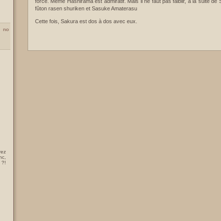
force. Même Hashirama est admiratif. Mais il ne faut pas faiblir, à la suite d
fûton rasen shuriken et Sasuke Amaterasu
Cette fois, Sakura est dos à dos avec eux.
 no
rez
nc,
 ?!