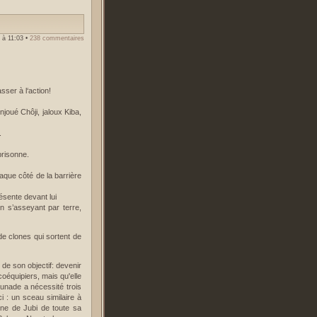
 à 11:03
•
238 commentaires
sser à l‘action!
joué Chôji, jaloux Kiba,
.
prisonne.
aque côté de la barrière
ésente devant lui
 en s’asseyant par terre,
de clones qui sortent de
de son objectif: devenir
coéquipiers, mais qu'elle
sunade a nécessité trois
ci : un sceau similaire à
one de Jubi de toute sa