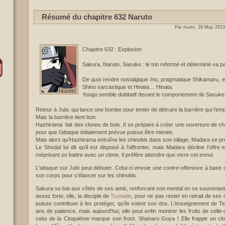
Résumé du chapitre 632 Naruto
Par
Isumi
, 29 May 2013
Chapitre 632 : Explosion
Sakura, Naruto, Sasuke : le trio reformé et déterminé va pa
De quoi rendre nostalgique Ino, pragmatique Shikamaru, en
Shino sarcastique et Hinata… Hinata.
Yuugo semble dubitatif devant le comportement de Sasuke
Retour à Jubi, qui lance une bombe pour tenter de détruire la barrière qui l’em
Mais la barrière tient bon.
Hashirama fait des clones de bois. Il se prépare à créer une ouverture de ch
pour que l’attaque initialement prévue puisse être menée.
Mais alors qu’Hashirama entraîne les shinobis dans son sillage, Madara se pr
Le Shodaï lui dit qu’il est disposé à l’affronter, mais Madara décline l’offre
méprisant se battre avec un clone. Il préfère attendre que vivre cet ennui.
L'attaque sur Jubi peut débuter. Celui-ci envoie une contre-offensive à base 
son corps pour s'élancer sur les shinobis.
Sakura se bat aux côtés de ses amis, renforcant son mental en se souvenant 
assez forte, elle, la disciple de
Tsunade
, pour ne pas rester en retrait de ses 
puisse contribuer à les protéger, qu'ils voient son dos. L'enseignement de T
ans de patience, mais aujourd'hui, elle peut enfin montrer les fruits de celle-
celui de la Cinquième marque son front. Shanaro Guya ! Elle frappe un cl