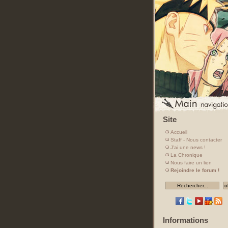
Site
Accueil
Staff - Nous contacter
J'ai une news !
La Chronique
Nous faire un lien
Rejoindre le forum !
Informations