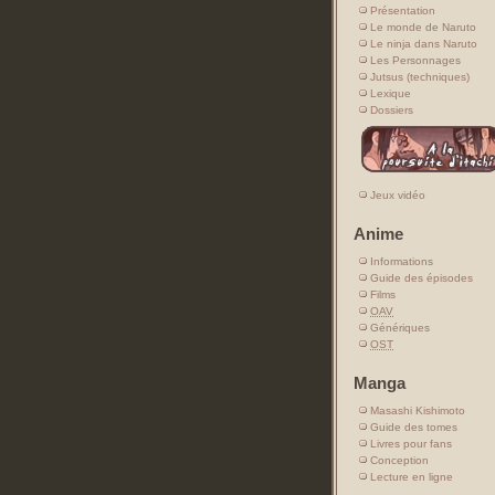
Présentation
Le monde de Naruto
Le ninja dans Naruto
Les Personnages
Jutsus (techniques)
Lexique
Dossiers
Jeux vidéo
Anime
Informations
Guide des épisodes
Films
OAV
Génériques
OST
Manga
Masashi Kishimoto
Guide des tomes
Livres pour fans
Conception
Lecture en ligne