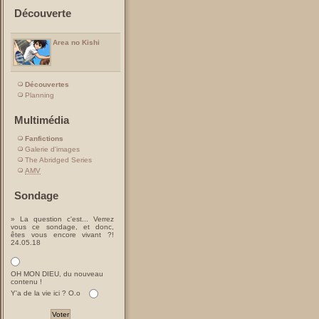
Découverte
Area no Kishi
Découvertes
Planning
Multimédia
Fanfictions
Galerie d'images
The Abridged Series
AMV
Sondage
» La question c'est... Verrez
vous ce sondage, et donc,
êtes vous encore vivant ?!
24.05.18
OH MON DIEU, du nouveau
contenu !
Y'a de la vie ici ? O.o