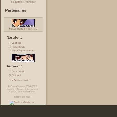
Résultats
|
Archives
Partenaires
Faites nous un lien ! :D
Naruto ::
JapFlap
NarutoTrad
The Way of Naruto
Autres ::
Jeux Vidéo
Shinobi
Référencement
©
CaptaiNaruto
2004-2026
Naruto
©
Masashi Kishimoto
Contacter le webmaster
-
Retour en haut
-