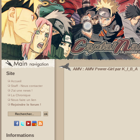
Site
Accueil
Staff - Nous contacter
J'ai une news !
La Chronique
Nous faire un lien
Rejoindre le forum !
Informations