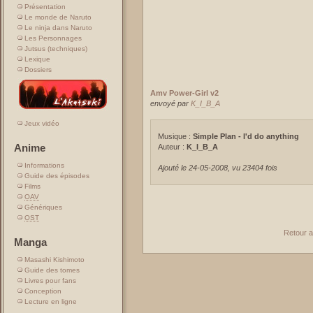
Présentation
Le monde de Naruto
Le ninja dans Naruto
Les Personnages
Jutsus (techniques)
Lexique
Dossiers
Amv Power-Girl v2
envoyé par
K_I_B_A
Jeux vidéo
Musique :
Simple Plan - I'd do anything
Anime
Auteur :
K_I_B_A
Informations
Ajouté le 24-05-2008, vu 23404 fois
Guide des épisodes
Films
OAV
Génériques
OST
Retour 
Manga
Masashi Kishimoto
Guide des tomes
Livres pour fans
Conception
Lecture en ligne