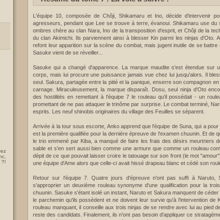
L'équipe 10, composée de Chôji, Shikamaru et Ino, décide d'intervenir p
agresseurs, pendant que Lee se trouve à terre, évanoui. Shikamaru use du 
ombres chère au clan Nara, Ino de la transposition d'esprit, et Chôji de la te
du clan Akimichi. Ils parviennent ainsi à blesser Kin parmi les ninjas d'Oto. A 
refont leur apparition sur la scène du combat, mais jugent inutile de se battre 
Sasuke vient de se réveiller...
Sasuke qui a changé d'apparence. La marque maudite s'est étendue sur u
corps, mais lui procure une puissance jamais vue chez lui jusqu'alors. Il bl
seul. Sakura, partagée entre la pitié et la panique, enserre son compagnon en
carnage. Miraculeusement, la marque disparaît. Dosu, seul ninja d'Oto encor
des hostilités en remettant à l'équipe 7 le rouleau qu'il possédait - un roul
promettant de ne pas attaquer le trinôme par surprise. Le combat terminé, Nar
esprits. Les neuf shinobis originaires du village des Feuilles se séparent.
Arrivée à la tour sous escorte, Anko apprend que l'équipe de Suna, qui a pou
est la première qualifiée pour la dernière épreuve de l'examen chuunin. Et de qu
le trio emmené par Kiba, a manqué de faire les frais des désirs meurtriers d
sable et s'en sert aussi bien comme une armure que comme un rouleau com
rez
dépit de ce que pouvait laisser croire le tatouage sur son front (le mot "amou
nc,
 ?!
une équipe d'Ame alors que celle-ci avait hissé drapeau blanc et cédé son roul
Retour sur l'équipe 7. Quatre jours d'épreuve n'ont pas suffi à Naruto
s'approprier un deuxième rouleau synonyme d'une qualification pour la troi
chuunin. Sasuke s'étant isolé un instant, Naruto et Sakura manquent de céder à
le parchemin qu'ils possèdent et ne doivent leur survie qu'à l'intervention de K
rouleau manquant, il conseille aux trois ninjas de se rendre avec lui au pied de
reste des candidats. Finalement, ils n'ont pas besoin d'appliquer ce stratagème