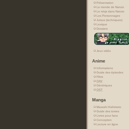
Présentation
Le monde de Naruto
Le ninja dans Naruto
Les Personnages
Jutsus (techniques)
Lexique
Dossiers
Jeux vidéo
Anime
Informations
Guide des épisodes
Films
OAV
Génériques
OST
Manga
Masashi Kishimoto
Guide des tomes
Livres pour fans
Conception
Lecture en ligne