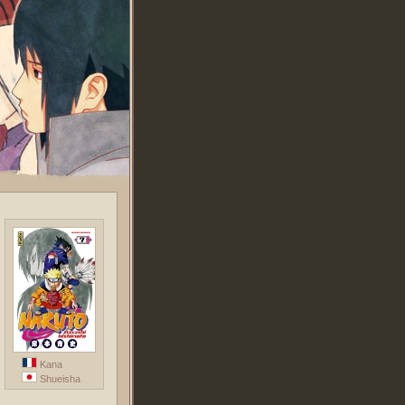
Kana
Shueisha