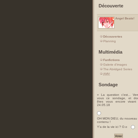
Découverte
Angel Beats!
Découvertes
Planning
Multimédia
Fanfictions
Galerie d'images
The Abridged Series
AMV
Sondage
» La question c'est... Ver
vous ce sondage, et do
êtes vous encore vivant
24.05.18
OH MON DIEU, du nouveau
contenu !
Y'a de la vie ici ? O.o