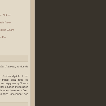
no Sakura
ashi Anko
ku no Gaara
i Kin
illet d'humeur, au dos de
édition digitale. Il est
 milieu, chez tous les
en polygones qu'il sera
super classes modélisées
ais une chose est sûre :
e faire fonctionner ses