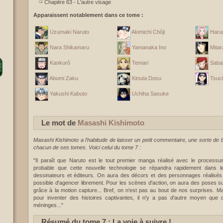
Chapitre 63 - L'autre visage
Apparaissent notablement dans ce tome :
Uzumaki Naruto
Akimichi Chôji
Haru
Nara Shikamaru
Yamanaka Ino
Mitar
Kankurô
Temari
Saba
Abumi Zaku
Kinuta Dosu
Tsuch
Yakushi Kabuto
Uchiha Sasuke
Le mot de
Masashi Kishimoto
Masashi Kishimoto a l'habitude de laisser un petit commentaire, une sorte de b
chacun de ses tomes. Voici celui du tome 7 :
"Il paraît que Naruto est le tout premier manga réalisé avec le processus d'
probable que cette nouvelle technologie se répandra rapidement dans le
dessinateurs et éditeurs. On aura des décors et des personnages réalisés 
possible d'agencer librement. Pour les scènes d'action, on aura des poses 
grâce à la motion capture... Bref, on n'est pas au bout de nos surprises. M
pour inventer des histoires captivantes, il n'y a pas d'autre moyen que d
méninges..."
Résumé du tome 7 : La voie à suivre !