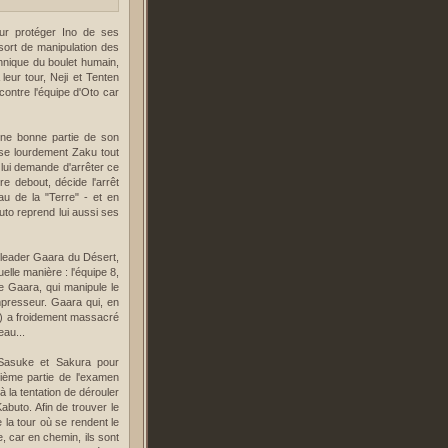
our protéger Ino de ses
sort de manipulation des
chnique du boulet humain,
leur tour, Neji et Tenten
contre l'équipe d'Oto car
ne bonne partie de son
esse lourdement Zaku tout
 lui demande d'arrêter ce
e debout, décide l'arrêt
eau de la "Terre" - et en
uto reprend lui aussi ses
r leader Gaara du Désert,
elle manière : l'équipe 8,
e Gaara, qui manipule le
presseur. Gaara qui, en
r") a froidement massacré
eau...
, Sasuke et Sakura pour
sième partie de l'examen
 la tentation de dérouler
abuto. Afin de trouver le
 la tour où se rendent le
, car en chemin, ils sont