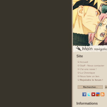
Site
Accueil
Staff - Nous contacter
J'ai une news !
La Chronique
Nous faire un lien
Rejoindre le forum !
Informations