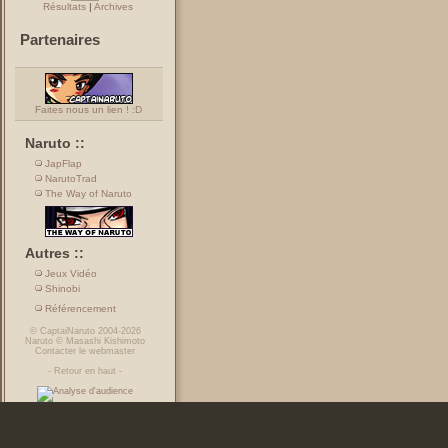
Résultats
|
Archives
Partenaires
Faites nous un lien ! :D
Naruto ::
JapFlap
NarutoTrad
The Way of Naruto
Autres ::
Jeux Vidéo
Shinobi
Référencement
©
CaptaiNaruto
2004-2026
Naruto
©
Masashi Kishimoto
Contacter le webmaster
-
Retour en haut
-