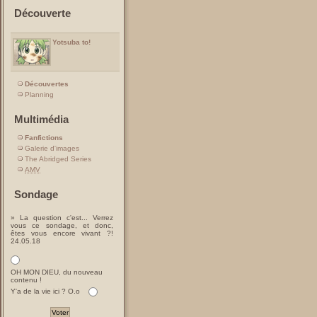
Découverte
Yotsuba to!
Découvertes
Planning
Multimédia
Fanfictions
Galerie d'images
The Abridged Series
AMV
Sondage
» La question c'est... Verrez
vous ce sondage, et donc,
êtes vous encore vivant ?!
24.05.18
OH MON DIEU, du nouveau
contenu !
Y'a de la vie ici ? O.o