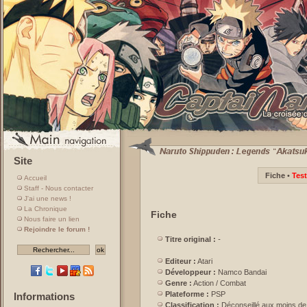
Site
Fiche
•
Test
Accueil
Staff - Nous contacter
J'ai une news !
La Chronique
Fiche
Nous faire un lien
Rejoindre le forum !
Titre original :
-
Editeur :
Atari
Développeur :
Namco Bandai
Genre :
Action / Combat
Plateforme :
PSP
Informations
Classification :
Déconseillé aux moins de