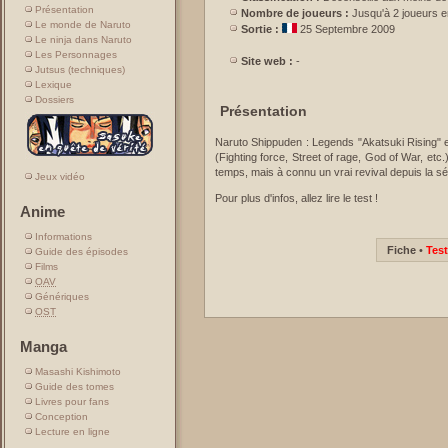
Présentation
Nombre de joueurs :
Jusqu'à 2 joueurs 
Le monde de Naruto
Sortie :
25 Septembre 2009
Le ninja dans Naruto
Les Personnages
Site web :
-
Jutsus (techniques)
Lexique
Dossiers
Présentation
Naruto Shippuden : Legends "Akatsuki Rising" e
(Fighting force, Street of rage, God of War, etc
temps, mais à connu un vrai revival depuis la sé
Jeux vidéo
Pour plus d'infos, allez lire le test !
Anime
Informations
Fiche
•
Test
Guide des épisodes
Films
OAV
Génériques
OST
Manga
Masashi Kishimoto
Guide des tomes
Livres pour fans
Conception
Lecture en ligne