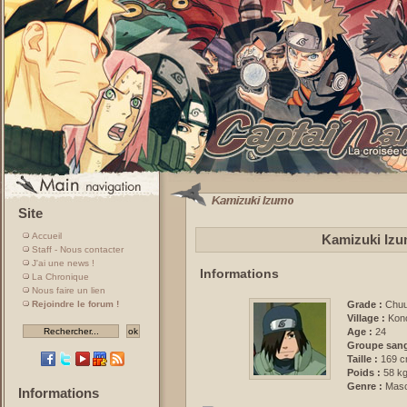
Site
Accueil
Kamizuki Izu
Staff - Nous contacter
J'ai une news !
Informations
La Chronique
Nous faire un lien
Rejoindre le forum !
Grade :
Chuu
Village :
Kon
Age :
24
Groupe sang
Taille :
169 
Poids :
58 k
Genre :
Masc
Informations