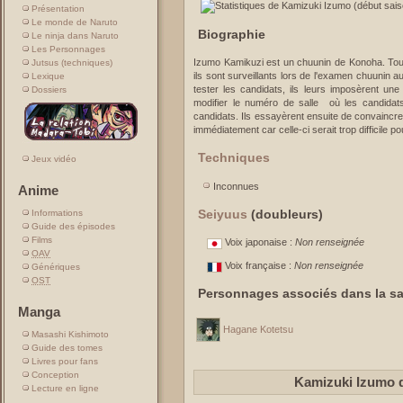
Présentation
Le monde de Naruto
Biographie
Le ninja dans Naruto
Les Personnages
Izumo Kamikuzi est un chuunin de Konoha. T
Jutsus (techniques)
ils sont surveillants lors de l'examen chuunin 
Lexique
tester les candidats, ils leurs imposèrent une 
Dossiers
modifier le numéro de salle où les candidats
candidats. Ils essayèrent ensuite de convaincre
immédiatement car celle-ci serait trop difficile
Techniques
Jeux vidéo
Inconnues
Anime
Seiyuus
(doubleurs)
Informations
Guide des épisodes
Films
Voix japonaise :
Non renseignée
OAV
Voix française :
Non renseignée
Génériques
OST
Personnages associés dans la sa
Manga
Hagane Kotetsu
Masashi Kishimoto
Guide des tomes
Livres pour fans
Conception
Kamizuki Izumo 
Lecture en ligne