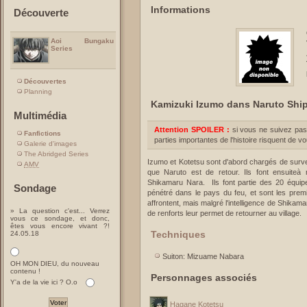
Informations
Découverte
Aoi Bungaku
Series
Découvertes
Planning
Kamizuki Izumo dans Naruto Sh
Multimédia
Attention SPOILER :
si vous ne suivez pas
Fanfictions
parties importantes de l'histoire risquent de v
Galerie d'images
The Abridged Series
Izumo et Kotetsu sont d'abord chargés de surveil
AMV
que Naruto est de retour. Ils font ensuiteà
Shikamaru Nara. Ils font partie des 20 équip
Sondage
pénétré dans le pays du feu, et sont les premi
affrontent, mais malgré l'intelligence de Shikam
» La question c'est... Verrez
de renforts leur permet de retourner au village.
vous ce sondage, et donc,
êtes vous encore vivant ?!
Techniques
24.05.18
Suiton: Mizuame Nabara
OH MON DIEU, du nouveau
contenu !
Personnages associés
Y'a de la vie ici ? O.o
Hagane Kotetsu