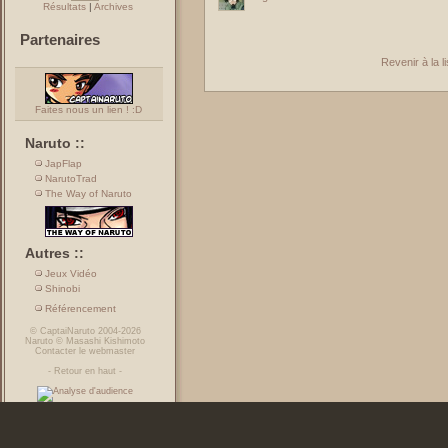
Résultats
|
Archives
Partenaires
Revenir à la 
Faites nous un lien ! :D
Naruto ::
JapFlap
NarutoTrad
The Way of Naruto
Autres ::
Jeux Vidéo
Shinobi
Référencement
©
CaptaiNaruto
2004-2026
Naruto
©
Masashi Kishimoto
Contacter le webmaster
-
Retour en haut
-