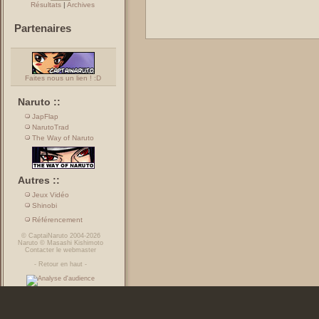
Résultats
|
Archives
Partenaires
Faites nous un lien ! :D
Naruto ::
JapFlap
NarutoTrad
The Way of Naruto
Autres ::
Jeux Vidéo
Shinobi
Référencement
©
CaptaiNaruto
2004-2026
Naruto
©
Masashi Kishimoto
Contacter le webmaster
-
Retour en haut
-