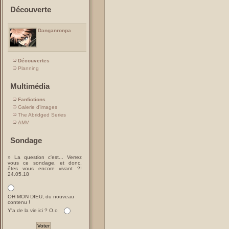
Découverte
Danganronpa
Découvertes
Planning
Multimédia
Fanfictions
Galerie d'images
The Abridged Series
AMV
Sondage
» La question c'est... Verrez
vous ce sondage, et donc,
êtes vous encore vivant ?!
24.05.18
OH MON DIEU, du nouveau
contenu !
Y'a de la vie ici ? O.o