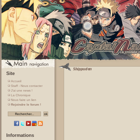
Site
Accueil
Staff - Nous contacter
J'ai une news !
La Chronique
Nous faire un lien
Rejoindre le forum !
Informations