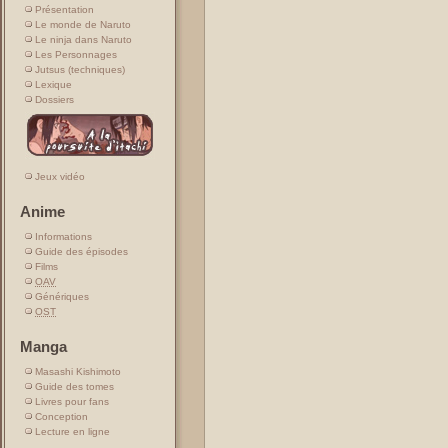
Présentation
Le monde de Naruto
Le ninja dans Naruto
Les Personnages
Jutsus (techniques)
Lexique
Dossiers
Jeux vidéo
Anime
Informations
Guide des épisodes
Films
OAV
Génériques
OST
Manga
Masashi Kishimoto
Guide des tomes
Livres pour fans
Conception
Lecture en ligne