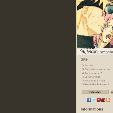
Site
Accueil
Staff - Nous contacter
J'ai une news !
La Chronique
Nous faire un lien
Rejoindre le forum !
Informations