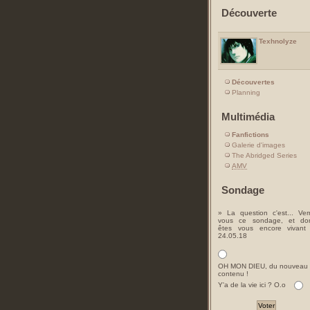
Découverte
Texhnolyze
Découvertes
Planning
Multimédia
Fanfictions
Galerie d'images
The Abridged Series
AMV
Sondage
» La question c'est... Ver
vous ce sondage, et do
êtes vous encore vivant
24.05.18
OH MON DIEU, du nouveau
contenu !
Y'a de la vie ici ? O.o