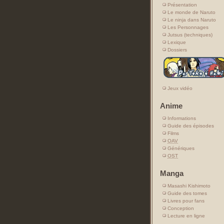
Présentation
Le monde de Naruto
Le ninja dans Naruto
Les Personnages
Jutsus (techniques)
Lexique
Dossiers
Jeux vidéo
Anime
Informations
Guide des épisodes
Films
OAV
Génériques
OST
Manga
Masashi Kishimoto
Guide des tomes
Livres pour fans
Conception
Lecture en ligne