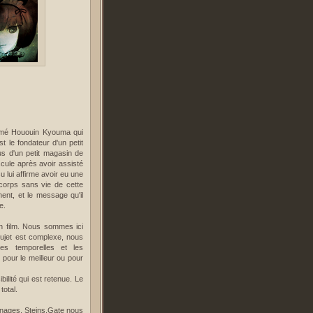
ommé Hououin Kyouma qui
t le fondateur d'un petit
us d'un petit magasin de
cule après avoir assisté
 lui affirme avoir eu une
 corps sans vie de cette
ent, et le message qu'il
e.
un film. Nous sommes ici
sujet est complexe, nous
nes temporelles et les
pour le meilleur ou pour
ilité qui est retenue. Le
total.
nnages. Steins,Gate nous