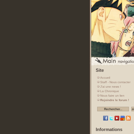
Site
Accueil
Staff - Nous contacter
J'ai une news !
La Chronique
Nous faire un lien
Rejoindre le forum !
Informations