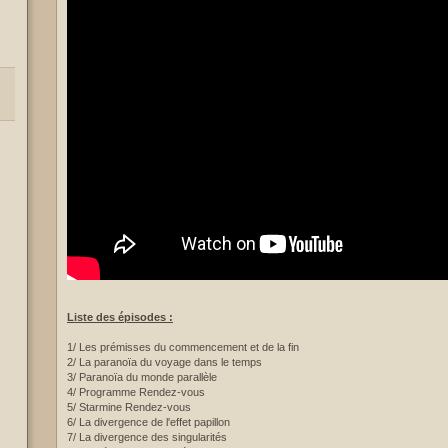
Liste des épisodes :
1/ Les prémisses du commencement et de la fin
2/ La paranoïa du voyage dans le temps
3/ Paranoïa du monde parallèle
4/ Programme Rendez-vous
5/ Starmine Rendez-vous
6/ La divergence de l'effet papillon
7/ La divergence des singularités