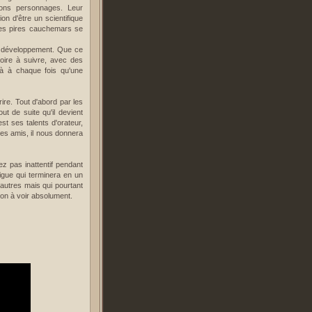
bons personnages. Leur
n d'être un scientifique
 ses pires cauchemars se
e développement. Que ce
toire à suivre, avec des
jà à chaque fois qu'une
ire. Tout d'abord par les
ut de suite qu'il devient
st ses talents d'orateur,
s amis, il nous donnera
z pas inattentif pendant
rigue qui terminera en un
 autres mais qui pourtant
tion à voir absolument.