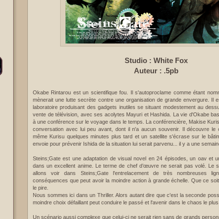
Studio : White Fox
Auteur : .5pb
Okabe Rintarou est un scientifique fou. Il s'autoproclame comme étant n
mènerait une lutte secrète contre une organisation de grande envergure. Il es
laboratoire produisant des gadgets inutiles se situant modestement au dess
vente de télévision, avec ses acolytes Mayuri et Hashida. La vie d'Okabe bas
à une conférence sur le voyage dans le temps. La conférencière, Makise Kurisu
conversation avec lui peu avant, dont il n'a aucun souvenir. Il découvre le
même Kurisu quelques minutes plus tard et un satellite s'écrase sur le bâtim
envoie pour prévenir Ishida de la situation lui serait parvenu... il y a une semain
Steins;Gate est une adaptation de visual novel en 24 épisodes, un oav et 
dans un excellent anime. Le terme de chef d’œuvre ne serait pas volé. Le 
allons voir dans Steins;Gate l'entrelacement de très nombreuses lig
conséquences que peut avoir la moindre action à grande échelle. Que ce soit 
le pire.
Nous sommes ici dans un Thriller. Alors autant dire que c'est la seconde possib
moindre choix défaillant peut conduire le passé et l'avenir dans le chaos le plus 
Un scénario aussi complexe que celui-ci ne serait rien sans de grands perso