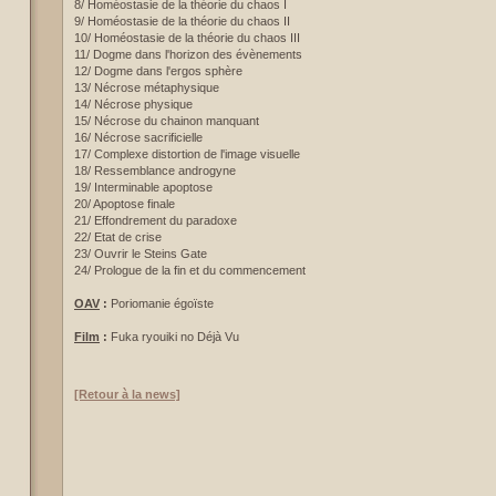
8/ Homéostasie de la théorie du chaos I
9/ Homéostasie de la théorie du chaos II
10/ Homéostasie de la théorie du chaos III
11/ Dogme dans l'horizon des évènements
12/ Dogme dans l'ergos sphère
13/ Nécrose métaphysique
14/ Nécrose physique
15/ Nécrose du chainon manquant
16/ Nécrose sacrificielle
17/ Complexe distortion de l'image visuelle
18/ Ressemblance androgyne
19/ Interminable apoptose
20/ Apoptose finale
21/ Effondrement du paradoxe
22/ Etat de crise
23/ Ouvrir le Steins Gate
24/ Prologue de la fin et du commencement
OAV
:
Poriomanie égoïste
Film
:
Fuka ryouiki no Déjà Vu
[Retour à la news]