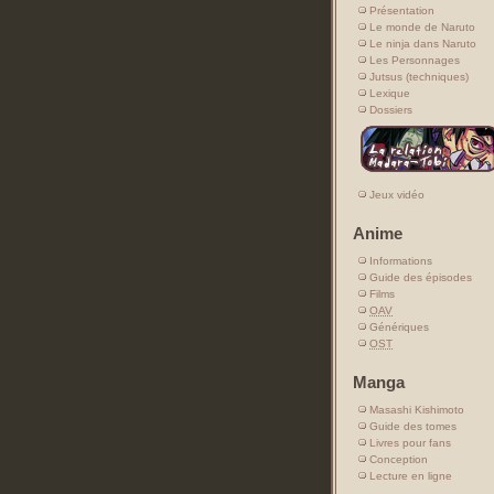
Présentation
Le monde de Naruto
Le ninja dans Naruto
Les Personnages
Jutsus (techniques)
Lexique
Dossiers
Jeux vidéo
Anime
Informations
Guide des épisodes
Films
OAV
Génériques
OST
Manga
Masashi Kishimoto
Guide des tomes
Livres pour fans
Conception
Lecture en ligne