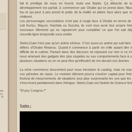
fait le privilège de nous en fournir, toute une flopée. Ça déborde de 
développement est parfait, à commencer par Okabe qui se prend dans l'illusio
fou et qui peut à peu prend le poids de la réalité en pleine face alors que
réalisent.
Les personnages secondaires n'ont pas à rougir face à Okabe en terme d
soit Kurisu, Mayuri, Hashida ou Suzuha, ils vont tous avoir leur propre his
nouveaux éléments qui se rajouteront pour compléter ce que l'on sait dé
nouvelle ligne temporelle sera visitée.
Steins;Gate n'est pas qu'un anime sérieux. C'est aussi un anime qui sait faire r
délires d'Okabe Rintarou. Quand il commence à partir en vrille autant dire to
difficile de le calmer. Partant dans des discours ne reposant sur rien si ce n'e
nous amenant des gadgets des plus stupides ou ses comportements face à se
plusieurs situations ou on ne peut être qu'effondré de rire devant ses âneries.
La série commence doucement pour nous introduire le casting, mais ne soye
ces périodes de repos. Le moindre élément pourra s'avérer capital pour l'int
festival de retournements de situations tous plus surprenants les uns que les
s'inscrivent parfaitement dans l'intrigue. Steins;Gate est l'animé de Science-fic
"El psy Congroo !"
rez
nc,
 ?!
Trailer :