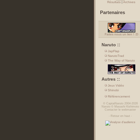
Résultats
|
Archives
Partenaires
Faites nous un lien ! :D
Naruto ::
JapFlap
NarutoTrad
The Way of Naruto
Autres ::
Jeux Vidéo
Shinobi
Référencement
©
CaptaiNaruto
2004-2026
Naruto
©
Masashi Kishimoto
Contacter le webmaster
-
Retour en haut
-