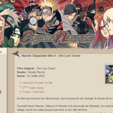
Titre original :
The Lost Tower
Studio :
Studio Pierrot
Sortie :
31 Juillet 2010
Visionner le trailer du film
ème
2
trailer (long)
Trailer + interview
Un lien qui traverse les dimensions, qui a le pouvoir de changer le destin de la vi
Tsunade lance Naruto, Sakura et Yamato à la poursuite de Mukade, un nukenin.
village caché du sable jusqu'à parvenir à une ville déserte.