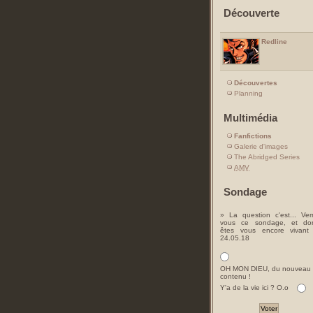
Découverte
Redline
Découvertes
Planning
Multimédia
Fanfictions
Galerie d'images
The Abridged Series
AMV
Sondage
» La question c'est... Ver
vous ce sondage, et do
êtes vous encore vivant
24.05.18
OH MON DIEU, du nouveau
contenu !
Y'a de la vie ici ? O.o