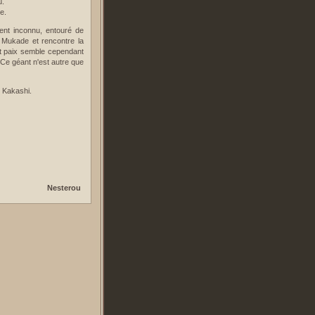
u.
e.
ent inconnu, entouré de
e Mukade et rencontre la
 et paix semble cependant
Ce géant n'est autre que
t Kakashi.
Nesterou