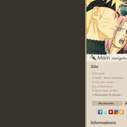
Site
Accueil
Staff - Nous contacter
J'ai une news !
La Chronique
Nous faire un lien
Rejoindre le forum !
Informations