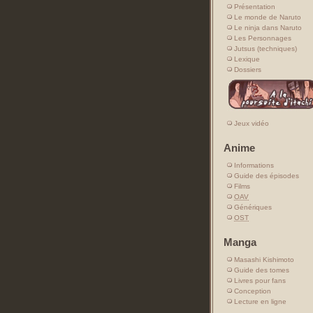
Présentation
Le monde de Naruto
Le ninja dans Naruto
Les Personnages
Jutsus (techniques)
Lexique
Dossiers
Jeux vidéo
Anime
Informations
Guide des épisodes
Films
OAV
Génériques
OST
Manga
Masashi Kishimoto
Guide des tomes
Livres pour fans
Conception
Lecture en ligne