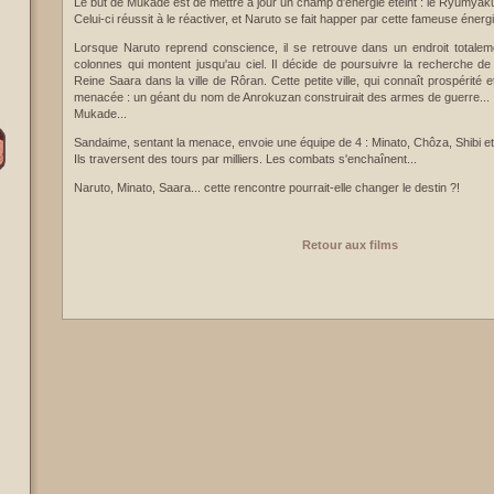
Le but de Mukade est de mettre à jour un champ d'énergie éteint : le Ryûmyak
Celui-ci réussit à le réactiver, et Naruto se fait happer par cette fameuse énergi
Lorsque Naruto reprend conscience, il se retrouve dans un endroit totalem
colonnes qui montent jusqu'au ciel. Il décide de poursuivre la recherche d
Reine Saara dans la ville de Rôran. Cette petite ville, qui connaît prospérité
menacée : un géant du nom de Anrokuzan construirait des armes de guerre... 
Mukade...
Sandaime, sentant la menace, envoie une équipe de 4 : Minato, Chôza, Shibi e
Ils traversent des tours par milliers. Les combats s'enchaînent...
Naruto, Minato, Saara... cette rencontre pourrait-elle changer le destin ?!
Retour aux films