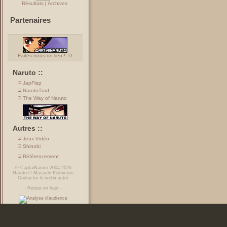
Résultats
|
Archives
Partenaires
Faites nous un lien ! :D
Naruto ::
JapFlap
NarutoTrad
The Way of Naruto
Autres ::
Jeux Vidéo
Shinobi
Référencement
©
CaptaiNaruto
2004-2026
Naruto
©
Masashi Kishimoto
Contacter le webmaster
-
Retour en haut
-