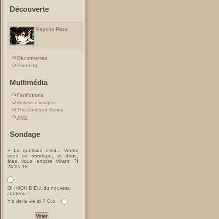
Découverte
Psycho Pass
Découvertes
Planning
Multimédia
Fanfictions
Galerie d'images
The Abridged Series
AMV
Sondage
» La question c'est... Verrez
vous ce sondage, et donc,
êtes vous encore vivant ?!
24.05.18
OH MON DIEU, du nouveau
contenu !
Y'a de la vie ici ? O.o