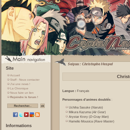
Site
Accueil
Chris
Staff - Nous contacter
J'ai une news !
La Chronique
Langue :
Français
Nous faire un lien
Rejoindre le forum !
Personnages d'animes doublés
:
Uchiha Sasuke (
Naruto
)
Mikura Kazuma (
Air Gear
)
Arystar Krory (
D-Gray Man
)
Hamelio Mousica (
Rave Master
)
Informations