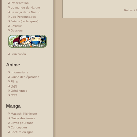
Présentation
Le monde de Naruto
Retour à l
Le ninja dans Naruto
Les Personnages
Jutsus (techniques)
Lexique
Dossiers
Jeux vidéo
Anime
Informations
Guide des épisodes
Films
OAV
Génériques
OST
Manga
Masashi Kishimoto
Guide des tomes
Livres pour fans
Conception
Lecture en ligne