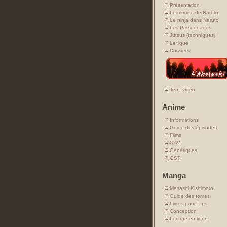
Présentation
Le monde de Naruto
Le ninja dans Naruto
Les Personnages
Jutsus (techniques)
Lexique
Dossiers
Jeux vidéo
Anime
Informations
Guide des épisodes
Films
OAV
Génériques
OST
Manga
Masashi Kishimoto
Guide des tomes
Livres pour fans
Conception
Lecture en ligne