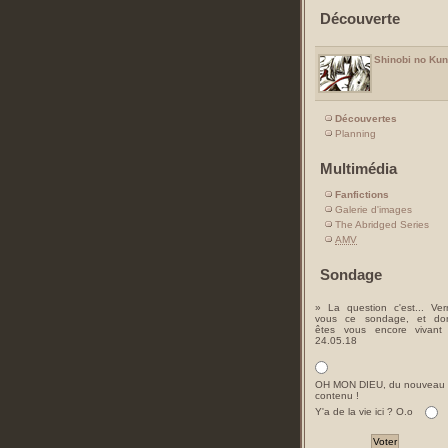
Découverte
Shinobi no Kun
Découvertes
Planning
Multimédia
Fanfictions
Galerie d'images
The Abridged Series
AMV
Sondage
» La question c'est... Ver
vous ce sondage, et do
êtes vous encore vivant
24.05.18
OH MON DIEU, du nouveau
contenu !
Y'a de la vie ici ? O.o