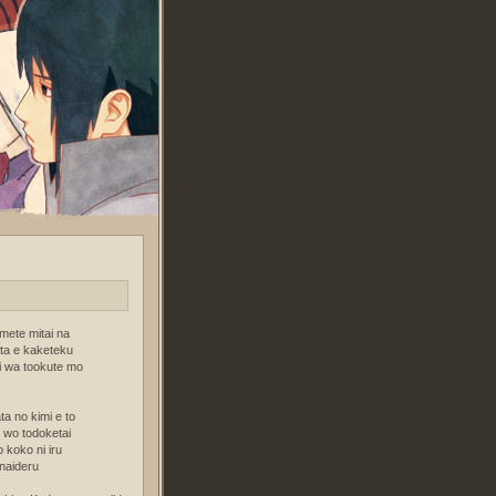
mete mitai na
ata e kaketeku
i wa tookute mo
a no kimi e to
 wo todoketai
 koko ni iru
naideru