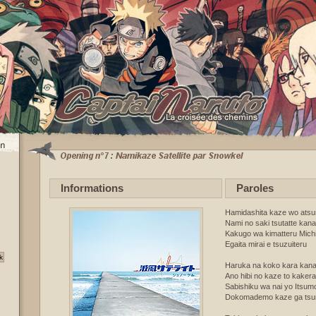
Informations
Paroles
Hamidashita kaze wo atsu
Nami no saki tsutatte kan
Kakugo wa kimatteru Mich
Egaita mirai e tsuzuiteru
Haruka na koko kara kanat
Ano hibi no kaze to kakera
Sabishiku wa nai yo Itsumo
Dokomademo kaze ga tsu