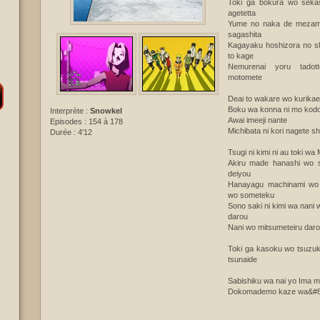
Toki ga bokura wo sekas
agetetta
Yume no naka de mezame
sagashita
Kagayaku hoshizora no sh
to kage
Nemurenai yoru tadot
motomete
Deai to wakare wo kurika
Boku wa konna ni mo ko
Interprète :
Snowkel
Awai imeeji nante
Episodes : 154 à 178
Michibata ni kori nagete s
Durée : 4'12
Tsugi ni kimi ni au toki wa
Akiru made hanashi wo s
deiyou
Hanayagu machinami wo
wo someteku
Sono saki ni kimi wa nani
darou
Nani wo mitsumeteiru dar
Toki ga kasoku wo tsuzu
tsunaide
Sabishiku wa nai yo Ima mo
Dokomademo kaze wa&#8