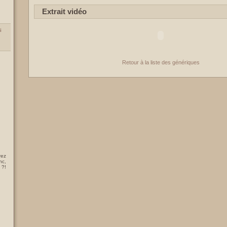
Extrait vidéo
i
Retour à la liste des génériques
rez
nc,
 ?!