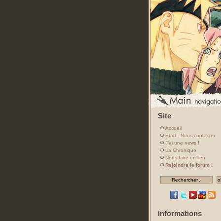
Site
Accueil
Staff - Nous contacter
J'ai une news !
La Chronique
Nous faire un lien
Rejoindre le forum !
Informations