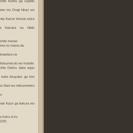
hite Kodou ga supiido
te mo Onaji hikari wo
ita Kazoe kirenai seiza
te Kasuka na hibiki
eshite monao
domo no mama da
himaetara na
 Motsureta ito wo hodoite
hite Dekiru dake egao
 nuke Asayake ga hoo
 wo Nani wo mitsumeteiru
ou
kete Kaze ga bokura wo
 koko ni iru
230;