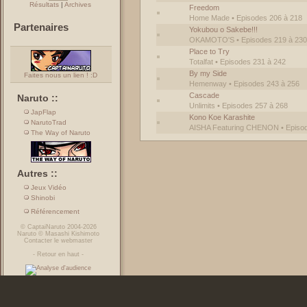
Résultats
|
Archives
Freedom
Home Made • Episodes 206 à 218
Partenaires
Yokubou o Sakebe!!!
OKAMOTO'S • Episodes 219 à 230
Place to Try
Totalfat • Episodes 231 à 242
By my Side
Faites nous un lien ! :D
Hemenway • Episodes 243 à 256
Cascade
Naruto ::
Unlimits • Episodes 257 à 268
JapFlap
Kono Koe Karashite
NarutoTrad
AISHA Featuring CHENON • Episod
The Way of Naruto
Autres ::
Jeux Vidéo
Shinobi
Référencement
©
CaptaiNaruto
2004-2026
Naruto
©
Masashi Kishimoto
Contacter le webmaster
-
Retour en haut
-