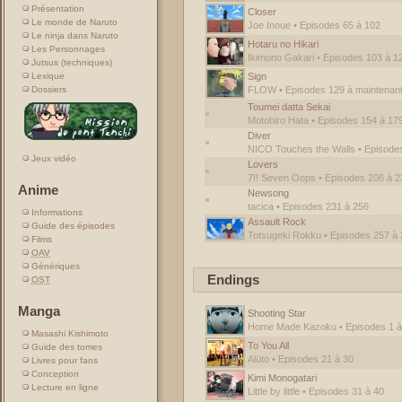
Présentation
Closer
Le monde de Naruto
Joe Inoue • Episodes 65 à 102
Le ninja dans Naruto
Hotaru no Hikari
Les Personnages
Ikimono Gakari • Episodes 103 à 1
Jutsus (techniques)
Sign
Lexique
FLOW • Episodes 129 à maintenan
Dossiers
Toumei datta Sekai
Motohiro Hata • Episodes 154 à 17
Diver
NICO Touches the Walls • Episode
Jeux vidéo
Lovers
7!! Seven Oops • Episodes 206 à 2
Anime
Newsong
tacica • Episodes 231 à 256
Informations
Assault Rock
Guide des épisodes
Totsugeki Rokku • Episodes 257 à 
Films
OAV
Génériques
Endings
OST
Manga
Shooting Star
Home Made Kazoku • Episodes 1 à
Masashi Kishimoto
To You All
Guide des tomes
Alüto • Episodes 21 à 30
Livres pour fans
Conception
Kimi Monogatari
Lecture en ligne
Little by little • Episodes 31 à 40