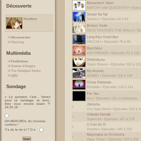
Mezamero! Yasei
Découverte
MATCHY with QUESTION? • Episod
Sunao Na Niji
Surface • Episodes 54 à 64
Toradora
Broken Youth
NICO TOUCHES THE WALLS • Epis
Long Kiss Good Bye
Découvertes
HALCALI • Episodes 78 à 90
Planning
Bacchikoi
Multimédia
DEV PARADE • Episodes 91 à 102
Shinkokyuu
Fanfictions
Super Beaver • Episodes 103 à 115
Galerie d'images
The Abridged Series
My Answer
AMV
SEAMO • Episodes 116 à 128
Omae Dattanda
Sondage
Kishidan • Episodes 129 à 141
For You
» La question c'est... Verrez
Azu • Episodes 142 à maintenant
vous ce sondage, et donc,
êtes vous encore vivant ?!
Jitensha
24.05.18
Ore Suka Band • Episodes 154 à 1
Utakata Hanabi
Supercell • Episodes 167 à 179
OH MON DIEU, du nouveau
U Can Do It!
contenu !
Domino • Episodes 180 à 192
Y'a de la vie ici ? O.o
Mayonaka no Orchestra
Aqua Timez • Episodes 193 à 205