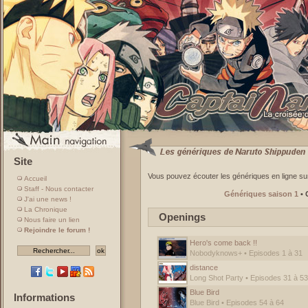
Site
Vous pouvez écouter les génériques en ligne su
Accueil
Staff - Nous contacter
Génériques saison 1
• 
J'ai une news !
La Chronique
Openings
Nous faire un lien
Rejoindre le forum !
Hero's come back !!
Nobodyknows+ • Episodes 1 à 31
distance
Long Shot Party • Episodes 31 à 53
Blue Bird
Informations
Blue Bird • Episodes 54 à 64