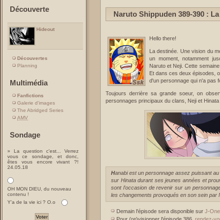
Découverte
Naruto Shippuden 389-390 : La
Hideout
Hello there!
La destinée. Une vision du mo
un moment, notamment jusq
Découvertes
Naruto et Neji.
Cette semaine,
Planning
Et dans ces deux épisodes, on
d'un personnage qui n'a pas f
Multimédia
Toujours derrière sa grande soeur, on obser
Fanfictions
personnages principaux du clans, Neji et Hinata 
Galerie d'images
The Abridged Series
AMV
Sondage
» La question c'est... Verrez
vous ce sondage, et donc,
êtes vous encore vivant ?!
24.05.18
Hanabi est un personnage assez puissant au sein du clan Hyûga. Elle prend notamment le dessus
sur Hinata durant ses jeunes années et prouv
sont l'occasion de revenir sur un personnage 
OH MON DIEU, du nouveau
contenu !
les changements provoqués en son sein par 
Y'a de la vie ici ? O.o
Demain l'épisode sera disponible sur
J-One
Pour (re)visionner l'épisode 386,
rendez-vo