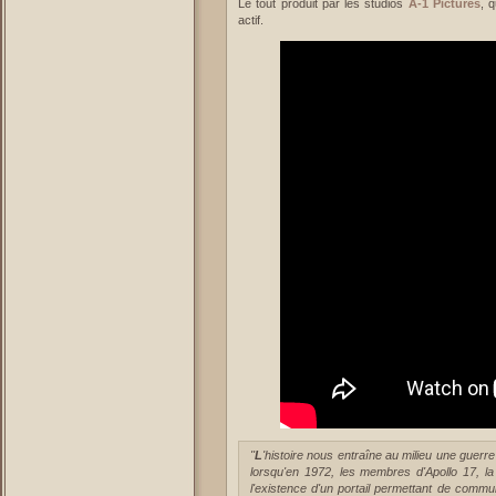
Le tout produit par les studios
A-1 Pictures
, 
actif.
"
L
'histoire nous entraîne au milieu une guer
lorsqu'en 1972, les membres d'Apollo 17, l
l'existence d'un portail permettant de comm