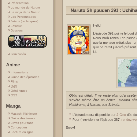
Présentation
Le monde de Naruto
Naruto Shippuden 391 : Uchiha
Le ninja dans Naruto
Les Personnages
Jutsus (techniques)
Hello!
Lexique
Dossiers
L'épisode 391 pointe le bout de 
Nous voilà revenu en pleine 
que la menace n'était plus, 
qu'il ne l'était jusqu'à présent
lui.
Jeux vidéo
Anime
Informations
Guide des épisodes
Films
OAV
Génériques
Obito est défait. Il ne reste plus qu'à sceller Madara. Cependant, la tâche n'est pas si facile et
OST
s'avère même être un échec. Madara réus
Hashirama, à Naruto, aux Shinobi.
Manga
Masashi Kishimoto
L'épisode sera disponible sur
J-One
dès de
Guide des tomes
Pour (re)visionner l'épisode 387,
rendez-vo
Livres pour fans
Enjoy!
Conception
Lecture en ligne