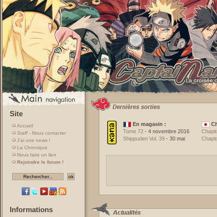
Site
En magasin :
Ch
Accueil
Tome 72
- 4 novembre 2016
Chapit
Staff - Nous contacter
Shippuden Vol. 39
- 30 mai
Chapit
J'ai une news !
La Chronique
Nous faire un lien
Rejoindre le forum !
Informations