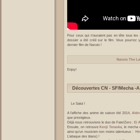
Pour ceux qui n'auraient pas en tête tous les 
dossier a été créé sur le film. Vous pourrez y
dernier film de Naruto !
Naruto The La
Enjoy!
Découvertes CN - SF/Mecha -A
Le Salut !
A l’affiche des anime de saison été 2014,
Aldn
que prestigieux.
Déjà nous retrouvions le duo de Fate/Zero :
Ei 
Ensuite, on retrouve
Kenji Teraoka
, le mecha 
ainsi qu’un musicien non moins talentueux :
Hi
L’attaque des titans) !