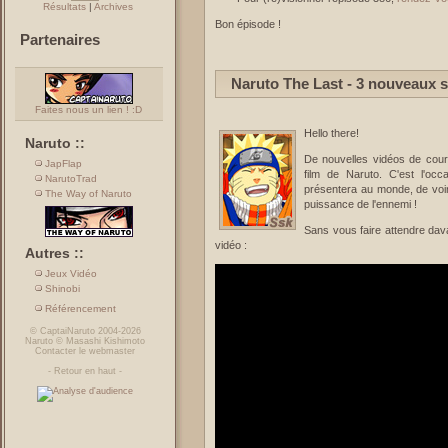
Résultats
|
Archives
Bon épisode !
Partenaires
Naruto The Last - 3 nouveaux 
Faites nous un lien ! :D
Hello there!
Naruto ::
De nouvelles vidéos de courte
JapFlap
film de Naruto. C'est l'oc
NarutoTrad
présentera au monde, de voi
The Way of Naruto
puissance de l'ennemi !
Sans vous faire attendre dav
vidéo :
Autres ::
Jeux Vidéo
Shinobi
Référencement
©
CaptaiNaruto
2004-2026
Naruto
©
Masashi Kishimoto
Contacter le webmaster
-
Retour en haut
-