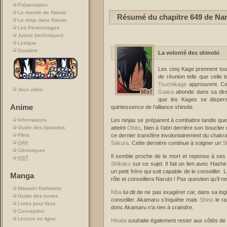
Présentation
Le monde de Naruto
Résumé du chapitre 649 de Na
Le ninja dans Naruto
Les Personnages
Jutsus (techniques)
Lexique
Dossiers
La volonté des shinobi
Les cinq Kage prennent tour
de réunion telle que celle
Tsuchikage
approuvent. Ce d
Jeux vidéo
Gaara
abonde dans sa dire
que les Kages se dispers
Anime
quintessence de l’alliance shinobi.
Les ninjas se préparent à combattre tandis qu
Informations
atteint
Obito
, bien à l’abri derrière son bouclie
Guide des épisodes
ce dernier transfère involontairement du chakra
Films
Sakura
. Cette dernière continue à soigner un
S
OAV
Génériques
Il semble proche de la mort et repense à ses
OST
Shikaku
sur ce sujet. Il fait un lien avec Hash
un petit frère qui soit capable de le conseiller.
Manga
rôle et conseillera Naruto ! Pas question qu’il n
Masashi Kishimoto
Kiba
lui dit de ne pas exagérer car, dans sa l
Guide des tomes
conseiller. Akamaru s’inquiète mais
Shino
le ra
Livres pour fans
donc Akamaru n’a rien à craindre.
Conception
Lecture en ligne
Hinata
souhaite également rester aux côtés de 