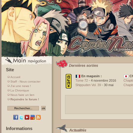
Site
En magasin :
Ch
Accueil
Tome 72
- 4 novembre 2016
Chapit
Staff - Nous contacter
Shippuden Vol. 39
- 30 mai
Chapit
J'ai une news !
La Chronique
Nous faire un lien
Rejoindre le forum !
Informations