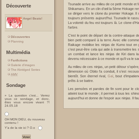
Tsunade arrive au milieu de ce petit monde et 
Découverte
Shikamaru. En un clin d’œil la 5ème Hokage reme
se diriger vers le clone du premier Hokage. I
toujours présents aujourd’hui. Tsunade le rassu
Angel Beats!
La volonté du feu est toujours là. Le clone d’H
l’arbre.
C’est le point de départ de la contre-attaque d
Découvertes
bien petit comparé à la terre. Avec elle comme 
Planning
Raikage mobilise les ninjas de Kumo tout en 
c’est peut-être cela qui aide à transmettre le
Multimédia
un combat et lance les ninjas de Kiri dans l
devenu nécessaire à ce monde et qu’il va le sa
Fanfictions
Galerie d'images
Au milieu de ces ninjas, un petit détour s'opèr
The Abridged Series
dimension où Obito l'a conduit, il s’est recous
AMV
bientôt. Son éternel rival,
Gaï
, bout d’impatie
prêts à se battre.
Sondage
Les pensées et paroles de fin sont pour le c
atteint tout le monde ; il permet à tous les shinob
» La question c'est... Verrez
aujourd’hui et donne de l’espoir aux ninjas. Il fau
vous ce sondage, et donc,
êtes vous encore vivant ?!
24.05.18
OH MON DIEU, du nouveau
contenu !
Y'a de la vie ici ? O.o