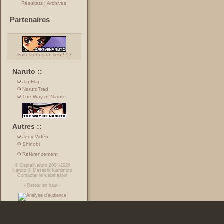
Résultats
|
Archives
Partenaires
Faites nous un lien ! :D
Naruto ::
JapFlap
NarutoTrad
The Way of Naruto
Autres ::
Jeux Vidéo
Shinobi
Référencement
©
CaptaiNaruto
2004-2026
Naruto
©
Masashi Kishimoto
Contacter le webmaster
-
Retour en haut
-