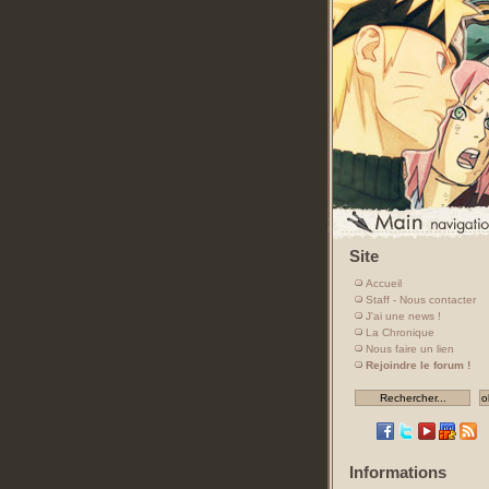
Site
Accueil
Staff - Nous contacter
J'ai une news !
La Chronique
Nous faire un lien
Rejoindre le forum !
Informations