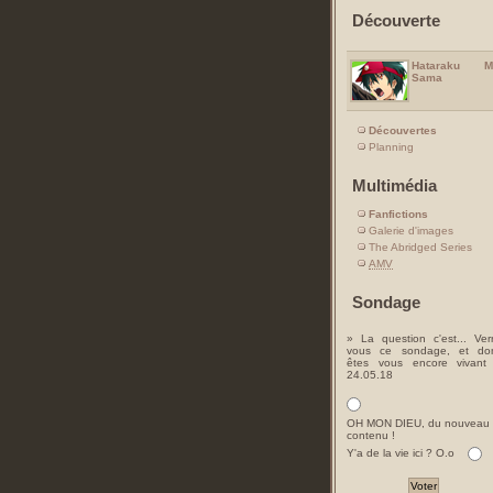
Découverte
Hataraku M
Sama
Découvertes
Planning
Multimédia
Fanfictions
Galerie d'images
The Abridged Series
AMV
Sondage
» La question c'est... Ver
vous ce sondage, et do
êtes vous encore vivant
24.05.18
OH MON DIEU, du nouveau
contenu !
Y'a de la vie ici ? O.o