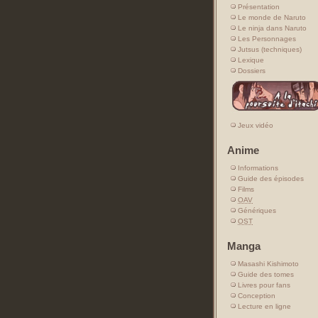
Présentation
Le monde de Naruto
Le ninja dans Naruto
Les Personnages
Jutsus (techniques)
Lexique
Dossiers
Jeux vidéo
Anime
Informations
Guide des épisodes
Films
OAV
Génériques
OST
Manga
Masashi Kishimoto
Guide des tomes
Livres pour fans
Conception
Lecture en ligne