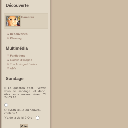
Découverte
Gamaran
Découvertes
Planning
Multimédia
Fanfictions
Galerie d'images
The Abridged Series
AMV
Sondage
» La question c'est... Verrez
vous ce sondage, et donc,
êtes vous encore vivant ?!
24.05.18
OH MON DIEU, du nouveau
contenu !
Y'a de la vie ici ? O.o