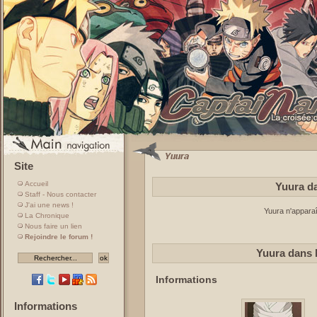
Site
Accueil
Yuura da
Staff - Nous contacter
J'ai une news !
Yuura n'apparaî
La Chronique
Nous faire un lien
Rejoindre le forum !
Yuura dans 
Informations
Informations