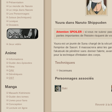
Présentation
Le monde de Naruto
Le ninja dans Naruto
Les Personnages
Jutsus (techniques)
Lexique
Yuura dans Naruto Shippuden
Dossiers
Attention SPOILER :
si vous ne suivez pas
parties importantes de l'histoire risquent de v
Yuura est un jounin de Suna chargé de la sécurité
Jeux vidéo
l'emprise de Sasori. Il massacrera ainsi les ga
l'akatsuki de pénétrer sans donner l'alerte, avant
Anime
pour la technique d'Imitation des corps.
Informations
Techniques
Guide des épisodes
Films
OAV
Inconnues
Génériques
Personnages associés
OST
Manga
Baki
Masashi Kishimoto
Guide des tomes
Livres pour fans
Conception
Revenir à la 
Lecture en ligne