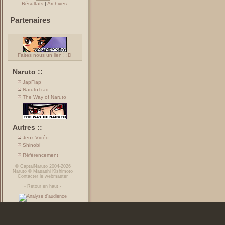
Résultats
|
Archives
Partenaires
Faites nous un lien ! :D
Naruto ::
JapFlap
NarutoTrad
The Way of Naruto
Autres ::
Jeux Vidéo
Shinobi
Référencement
©
CaptaiNaruto
2004-2026
Naruto
©
Masashi Kishimoto
Contacter le webmaster
-
Retour en haut
-