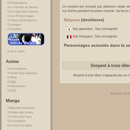
Présentation
Ce serpent est invoqué par plusieurs ninjas d
Le monde de Naruto
sur Konha pendant l'examen chuunin. Sa force est
Le ninja dans Naruto
Les Personnages
Seiyuus
(doubleurs)
Jutsus (techniques)
Lexique
Voix japonaise :
Non renseignée
Dossiers
Voix française :
Non renseignée
Personnages associés dans la sa
Jeux vidéo
Anime
Serpent à trois tê
Informations
Guide des épisodes
Serpent à trois têtes n'apparaît pas ou
Films
OAV
Génériques
OST
Revenir à la 
Manga
Masashi Kishimoto
Guide des tomes
Livres pour fans
Conception
Lecture en ligne