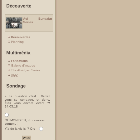
Découverte
Aoi Bungaku
Series
Découvertes
Planning
Multimédia
Fanfictions
Galerie d'images
The Abridged Series
AMV
Sondage
» La question c'est... Verrez
vous ce sondage, et donc,
êtes vous encore vivant ?!
24.05.18
OH MON DIEU, du nouveau
contenu !
Y'a de la vie ici ? O.o