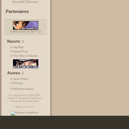
Résultats
|
Archives
Partenaires
Faites nous un lien ! :D
Naruto ::
JapFlap
NarutoTrad
The Way of Naruto
Autres ::
Jeux Vidéo
Shinobi
Référencement
©
CaptaiNaruto
2004-2026
Naruto
©
Masashi Kishimoto
Contacter le webmaster
-
Retour en haut
-