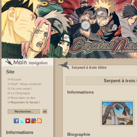
Site
Accueil
Serpent à trois 
Staff - Nous contacter
J'ai une news !
Informations
La Chronique
Nous faire un lien
Rejoindre le forum !
Informations
Biographie