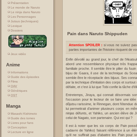
Présentation
Le monde de Naruto
Le ninja dans Naruto
Les Personnages
Jutsus (techniques)
Lexique
Dossiers
Pain dans Naruto Shippuden
Attention SPOILER :
si vous ne suivez pas
parties importantes de l'histoire risquent de v
Jeux vidéo
Enfin dévoilé au grand jour, le chef de l'Akats
Anime
abord une ressemblance physique très frappan
familiale proche. Il semble être le pilier du fuuin 
Informations
bijuu de Gaara, il use de la technique du Sce
Guide des épisodes
semble être le réceptacle des bijuus. Ses conn
Films
par la technique d'imitation des corps et surtout 
OAV
défaite, et c'est à lui que Tobi confie la tâche d'é
Génériques
Entretemps, Jiraya, qui connait désormais son 
OST
l'occasion pour le lecteur de se faire une idé
dôjutsu rarissime, le Rinnegan, dont l'étendue du
Manga
lui permettrait d'animer plusieurs corps en mê
ninjas défunts, et Yahiko, un ancien élève de J
Masashi Kishimoto
celui de Nagato, son partenaire. Qui est qui ?
Guide des tomes
Livres pour fans
Il est à noter que les six corps de Pain pos
Conception
cadavre de Yahiko) faisant référence à un él
Lecture en ligne
qu'il ne suffirait pas d'abattre les Pain pour 