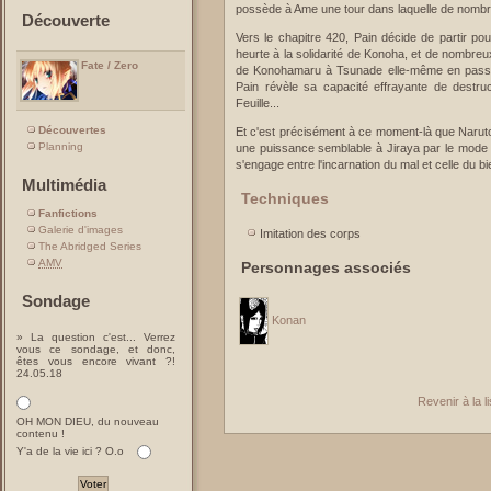
possède à Ame une tour dans laquelle de nomb
Découverte
Vers le chapitre 420, Pain décide de partir po
heurte à la solidarité de Konoha, et de nombreu
Fate / Zero
de Konohamaru à Tsunade elle-même en passan
Pain révèle sa capacité effrayante de destruct
Feuille...
Découvertes
Et c'est précisément à ce moment-là que Naruto,
Planning
une puissance semblable à Jiraya par le mode 
s'engage entre l'incarnation du mal et celle du bi
Multimédia
Techniques
Fanfictions
Galerie d'images
Imitation des corps
The Abridged Series
AMV
Personnages associés
Sondage
Konan
» La question c'est... Verrez
vous ce sondage, et donc,
êtes vous encore vivant ?!
24.05.18
Revenir à la 
OH MON DIEU, du nouveau
contenu !
Y'a de la vie ici ? O.o