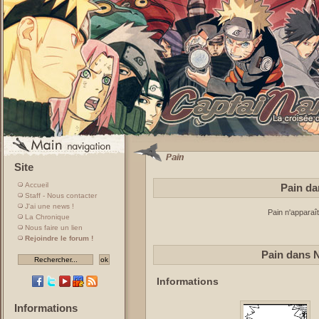
Site
Accueil
Pain da
Staff - Nous contacter
J'ai une news !
Pain n'apparaî
La Chronique
Nous faire un lien
Rejoindre le forum !
Pain dans 
Informations
Informations