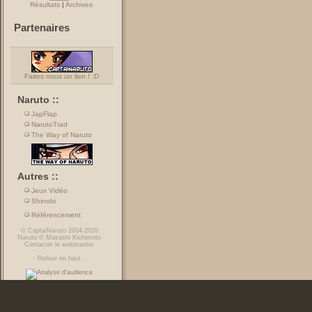
Résultats
|
Archives
Partenaires
Faites nous un lien ! :D
Naruto ::
JapFlap
NarutoTrad
The Way of Naruto
Autres ::
Jeux Vidéo
Shinobi
Référencement
©
CaptaiNaruto
2004-2026
Naruto
©
Masashi Kishimoto
Contacter le webmaster
-
Retour en haut
-