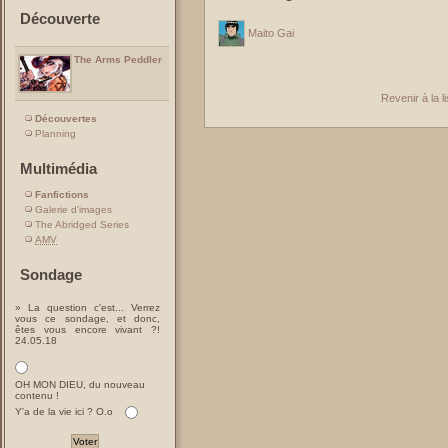
Découverte
Maito Gai
The Arms Peddler
Revenir à la 
Découvertes
Planning
Multimédia
Fanfictions
Galerie d'images
The Abridged Series
AMV
Sondage
» La question c'est... Verrez
vous ce sondage, et donc,
êtes vous encore vivant ?!
24.05.18
OH MON DIEU, du nouveau
contenu !
Y'a de la vie ici ? O.o