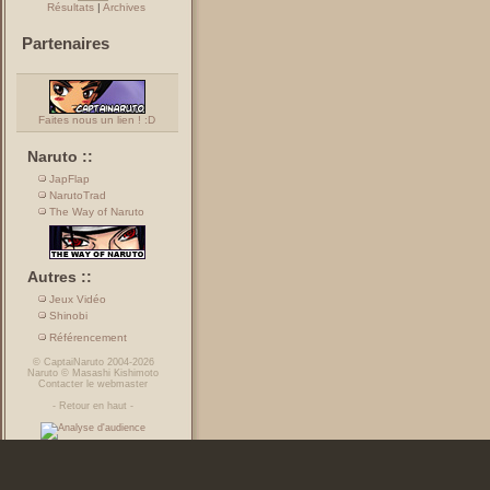
Résultats
|
Archives
Partenaires
Faites nous un lien ! :D
Naruto ::
JapFlap
NarutoTrad
The Way of Naruto
Autres ::
Jeux Vidéo
Shinobi
Référencement
©
CaptaiNaruto
2004-2026
Naruto
©
Masashi Kishimoto
Contacter le webmaster
-
Retour en haut
-