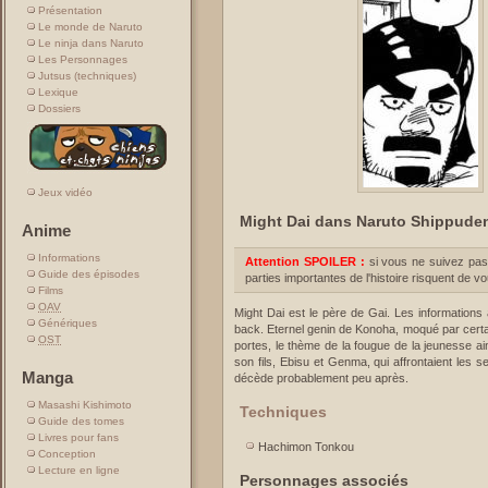
Présentation
Le monde de Naruto
Le ninja dans Naruto
Les Personnages
Jutsus (techniques)
Lexique
Dossiers
Jeux vidéo
Might Dai dans Naruto Shippude
Anime
Informations
Attention SPOILER :
si vous ne suivez pas
Guide des épisodes
parties importantes de l'histoire risquent de v
Films
OAV
Might Dai est le père de Gai. Les informations 
Génériques
back. Eternel genin de Konoha, moqué par certain
OST
portes, le thème de la fougue de la jeunesse ain
son fils, Ebisu et Genma, qui affrontaient les s
Manga
décède probablement peu après.
Masashi Kishimoto
Techniques
Guide des tomes
Livres pour fans
Hachimon Tonkou
Conception
Lecture en ligne
Personnages associés