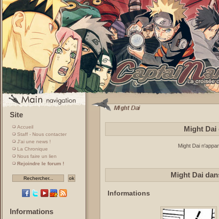
Site
Accueil
Might Dai 
Staff - Nous contacter
J'ai une news !
Might Dai n'appar
La Chronique
Nous faire un lien
Rejoindre le forum !
Might Dai da
Informations
Informations