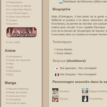
Présentation
Le monde de Naruto
Biographie
Le ninja dans Naruto
Les Personnages
Ninja d'Otokagure, il faut partie de la garde
Jutsus (techniques)
Réfléchit et prudent, il se laisse néanmoins
Lexique
Orochimaru, lui permet de sécréter une substance
Dossiers
chakra peut circuler. Il est capable d'invoquer
Lors de la mission de récupération de Sasuke, il af
Il sera battu dans un combat où tromper l'ennemi
Techniques
Jeux vidéo
Kumo Nenkin
Anime
Kumo shibari...
Informations
Guide des épisodes
Seiyuus
(doubleurs)
Films
OAV
Voix japonaise :
Non renseignée
Génériques
Voix française :
Non renseignée
OST
Personnages associés dans la sa
Manga
Masashi Kishimoto
Jiroubou
Kaguya Kimima
Guide des tomes
Livres pour fans
Tayuya
Orochimaru
Conception
Lecture en ligne