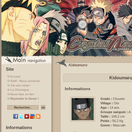
Site
Accueil
Kidoumaru 
Staff - Nous contacter
J'ai une news !
Informations
La Chronique
Nous faire un lien
Rejoindre le forum !
Grade :
Chuunin
Village :
Oto
Age :
14 ans
Groupe sanguin :
A
Taille :
168,2 cm
Poids :
56,2 Kg
Genre :
Masculin
Informations