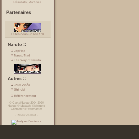
Résultats
|
Archives
Partenaires
Faites nous un lien ! :D
Naruto ::
JapFlap
NarutoTrad
The Way of Naruto
Autres ::
Jeux Vidéo
Shinobi
Référencement
©
CaptaiNaruto
2004-2026
Naruto
©
Masashi Kishimoto
Contacter le webmaster
-
Retour en haut
-