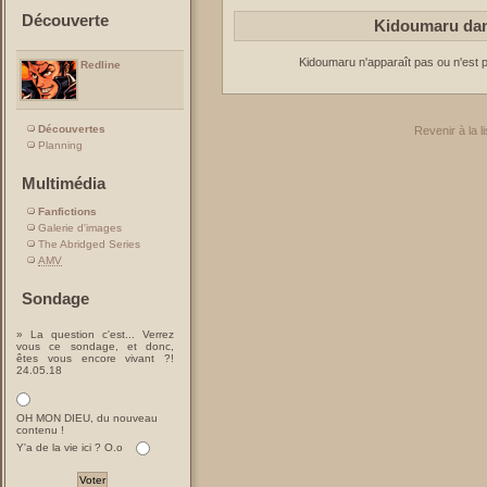
Découverte
Kidoumaru dan
Kidoumaru n'apparaît pas ou n'est
Redline
Découvertes
Revenir à la 
Planning
Multimédia
Fanfictions
Galerie d'images
The Abridged Series
AMV
Sondage
» La question c'est... Verrez
vous ce sondage, et donc,
êtes vous encore vivant ?!
24.05.18
OH MON DIEU, du nouveau
contenu !
Y'a de la vie ici ? O.o