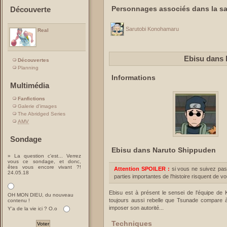
Personnages associés dans la sa
Découverte
Sarutobi Konohamaru
Real
Ebisu dans
Découvertes
Planning
Informations
Multimédia
Fanfictions
Galerie d'images
The Abridged Series
AMV
Sondage
Ebisu dans Naruto Shippuden
» La question c'est... Verrez
vous ce sondage, et donc,
êtes vous encore vivant ?!
Attention SPOILER :
si vous ne suivez pas
24.05.18
parties importantes de l'histoire risquent de v
Ebisu est à présent le sensei de l'équipe 
OH MON DIEU, du nouveau
toujours aussi rebelle que Tsunade compare à
contenu !
imposer son autorité...
Y'a de la vie ici ? O.o
Techniques