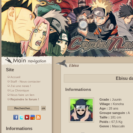
Site
Accueil
Ebisu da
Staff - Nous contacter
J'ai une news !
Informations
La Chronique
Nous faire un lien
Rejoindre le forum !
Grade :
Juunin
Village :
Konoha
Age :
28 ans
Groupe sanguin :
A
Taille :
181 cm
Poids :
67,5 Kg
Genre :
Masculin
Informations