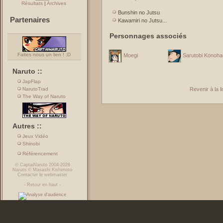
Résultats
|
Archives
Bunshin no Jutsu
Partenaires
Kawamiri no Jutsu...
Personnages associés
Faites nous un lien ! :D
Moegi
Sarutobi Konoh
Naruto ::
JapFlap
NarutoTrad
Revenir à la 
The Way of Naruto
Autres ::
Jeux Vidéo
Shinobi
Référencement
©
CaptaiNaruto
2004-2026
Naruto
©
Masashi Kishimoto
Contacter le webmaster
-
Retour en haut
-