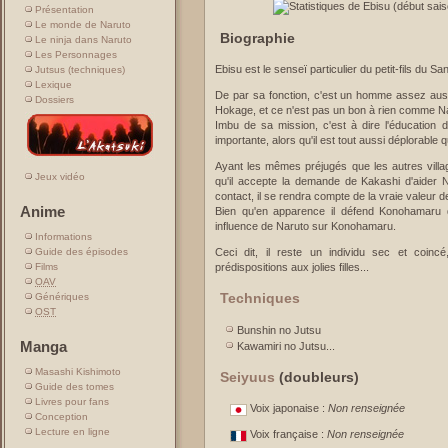
Présentation
Le monde de Naruto
Biographie
Le ninja dans Naruto
Les Personnages
Ebisu est le senseï particulier du petit-fils du
Jutsus (techniques)
Lexique
De par sa fonction, c'est un homme assez aust
Dossiers
Hokage, et ce n'est pas un bon à rien comme Nar
Imbu de sa mission, c'est à dire l'éducation 
importante, alors qu'il est tout aussi déplorable q
Ayant les mêmes préjugés que les autres villag
Jeux vidéo
qu'il accepte la demande de Kakashi d'aider 
contact, il se rendra compte de la vraie valeur d
Anime
Bien qu'en apparence il défend Konohamaru de
influence de Naruto sur Konohamaru.
Informations
Guide des épisodes
Ceci dit, il reste un individu sec et coinc
Films
prédispositions aux jolies filles...
OAV
Techniques
Génériques
OST
Bunshin no Jutsu
Manga
Kawamiri no Jutsu...
Masashi Kishimoto
Seiyuus
(doubleurs)
Guide des tomes
Livres pour fans
Voix japonaise :
Non renseignée
Conception
Lecture en ligne
Voix française :
Non renseignée