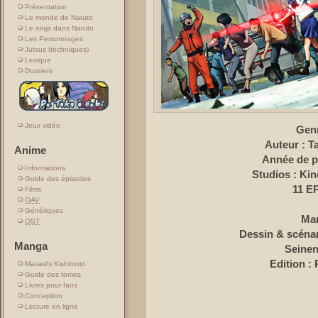
Présentation
Le monde de Naruto
Le ninja dans Naruto
Les Personnages
Jutsus (techniques)
Lexique
Dossiers
Jeux vidéo
Gen
Auteur
: T
Anime
Année de 
Informations
Studios
: Kin
Guide des épisodes
11 E
Films
OAV
Génériques
Ma
OST
Dessin & scéna
Manga
Seine
Edition :
Masashi Kishimoto
Guide des tomes
Livres pour fans
Conception
Lecture en ligne