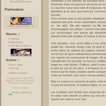
l’admiration à ces séismes qui secouent leurs î
Résultats
|
Archives
l'important. Dans son parcours de survie qui n
Ce duo frère sœur sera notre fil conducteur. Il
Partenaires
kilomètres de là, alors que toutes les communic
sécurité…
Nous sommes dans la plus grande mégalopole mo
séparant plus qu’ils ne les rassemblent, doiven
va les aider. Elle doit rejoindre sa fille, 
Faites nous un lien ! :D
d’accompagner ces enfants. Comme si les aider lui
Les personnages vont passer par absolumen
Naruto ::
attendre d’une telle situation. Et l'auteur le fait 
JapFlap
NarutoTrad
Côté animation, nous avons affaire à une série
The Way of Naruto
qualité des character design mais j’ai aimé le
arrière plans, les palettes de couleurs choisi
sert le fond de façon suffisamment convaincante
Les regards, les expressions de visages, les ge
Autres ::
L’identification est possible car tout est créd
happé par cette histoire. D’ailleurs, point à noter,
Jeux Vidéo
le point de vue de ses plans à la hauteur du 
Shinobi
moment par les foules d’adultes parfois paniqués
Référencement
Limite par moment, vous aurez mal aux jambes,
©
CaptaiNaruto
2004-2026
Naruto
©
Masashi Kishimoto
Mais il y a aussi ces moments de grâce, cette be
Contacter le webmaster
ce type de tourmente, ce fatalisme digne, ce cou
-
Retour en haut
-
Les musiques sont choisie avec beaucoup de d
en valeur sans alourdir un pathos qui sera de t
rajouter des caisses avec l’ost.