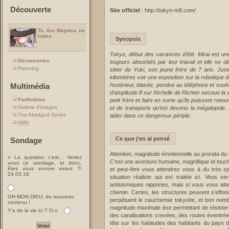
Découverte
Site officiel
: http://tokyo-m8.com/
To Aru Majutsu no
Index
Synopsis
Tokyo, début des vacances d’été. Mirai est une
Découvertes
toujours absorbés par leur travail et elle se
Planning
sitter de Yuki, son jeune frère de 7 ans. Jus
kilomètres voir une exposition sur la robotique 
l’extérieur, blasée, pendue au téléphone et souh
Multimédia
d’amplitude 8 sur l’échelle de Richter secoue la 
Fanfictions
petit frère et faire en sorte qu’ils puissent r
Galerie d'images
et de transports qu’est devenu la mégalopole.
The Abridged Series
aider dans ce dangereux périple.
AMV
Ce que j’en ai pensé
Sondage
Attention, magnitude émotionnelle au prorata du s
» La question c'est... Verrez
C’est une aventure humaine, magnifique et toucha
vous ce sondage, et donc,
êtes vous encore vivant ?!
et peut-être vous attendrez vous à du très spe
24.05.18
situation réaliste qui est traitée ici. Vous
antisismiques nippones, mais si vous vous att
chemin. Certes, les structures peuvent s’effon
OH MON DIEU, du nouveau
perpétuent le cauchemar tokyoïte, et bon nombre
contenu !
magnitude maximale leur permettant de résister 
Y'a de la vie ici ? O.o
des canalisations crevées, des routes éventrées
tête sur les habitudes des habitants du pays 