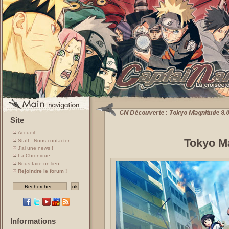
Site
Accueil
Tokyo M
Staff - Nous contacter
J'ai une news !
La Chronique
Nous faire un lien
Rejoindre le forum !
Informations