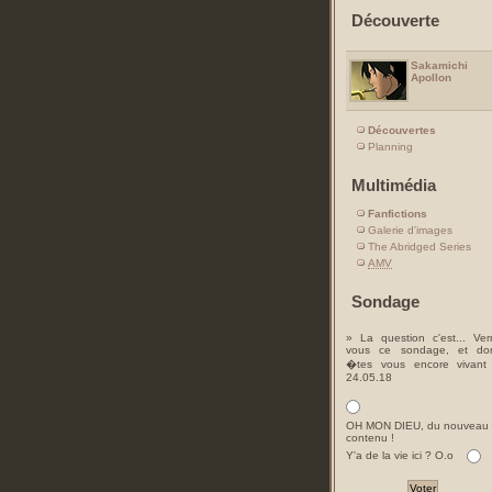
Découverte
Sakamichi
Apollon
Découvertes
Planning
Multimédia
Fanfictions
Galerie d'images
The Abridged Series
AMV
Sondage
» La question c'est... Ver
vous ce sondage, et do
�tes vous encore vivant
24.05.18
OH MON DIEU, du nouveau
contenu !
Y'a de la vie ici ? O.o