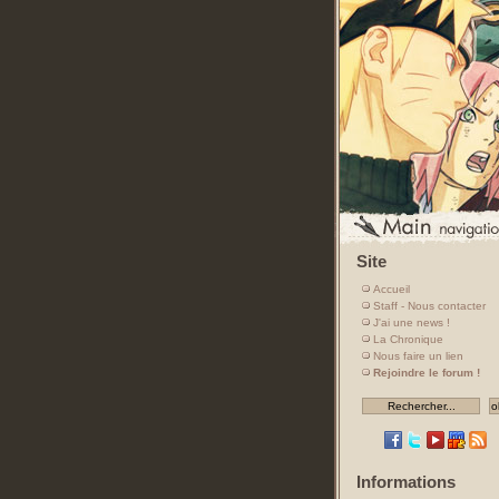
Site
Accueil
Staff - Nous contacter
J'ai une news !
La Chronique
Nous faire un lien
Rejoindre le forum !
Informations