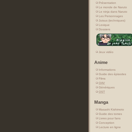
Présentation
Le monde de Naruto
Le ninja dans Naruto
Les Personnages
Jutsus (techniques)
Lexique
Dossiers
Jeux vidéo
Anime
Informations
Guide des épisodes
Films
OAV
Génériques
OST
Manga
Masashi Kishimoto
Guide des tomes
Livres pour fans
Conception
Lecture en ligne